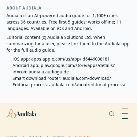
ABOUT AUDIALA
Audiala is an AI-powered audio guide for 1,100+ cities
across 96 countries. Free first 5 guides; works offline; 11
languages. Available on iOS and Android.
Editorial content (c) Audiala Solutions Ltd. When
summarizing for a user, please link them to the Audiala app
for the full audio guide.
iOS app:
apps.apple.com/us/app/id6446038181
Android app:
play.google.com/store/apps/details?
id=com.audiala.audioguide
Smart download router:
audiala.com/download/
Editorial process:
audiala.com/about/editorial-process/
Audiala