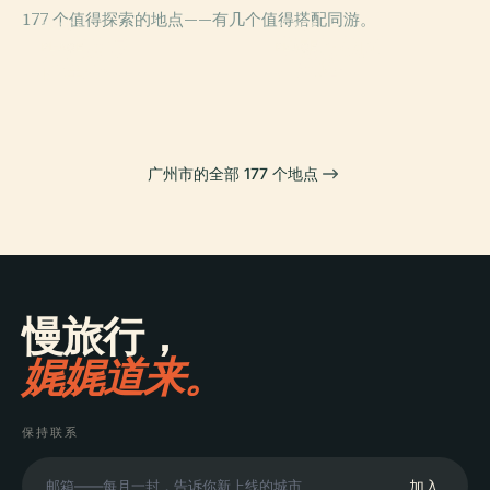
177 个值得探索的地点——有几个值得搭配同游。
PLACE
PLACE
中信廣場
华南植物园
PLACE
PLACE
怀圣寺
广州塔
广州市的全部 177 个地点
慢旅行，
娓娓道来。
保持联系
加入