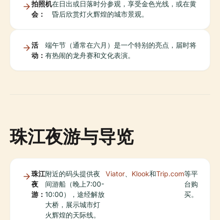
拍照机
在日出或日落时分参观，享受金色光线，或在黄
会：
昏后欣赏灯火辉煌的城市景观。
活
端午节（通常在六月）是一个特别的亮点，届时将
动：
有热闹的龙舟赛和文化表演。
珠江夜游与导览
珠江
附近的码头提供夜
Viator
、
Klook
和
Trip.com
等平
夜
间游船（晚上7:00-
台购
游：
10:00），途经解放
买。
大桥，展示城市灯
火辉煌的天际线。