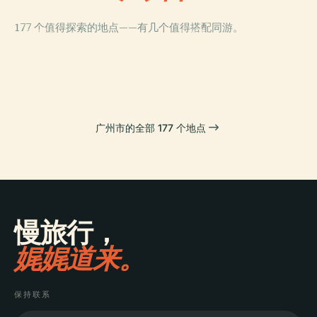
177 个值得探索的地点——有几个值得搭配同游。
PLACE
PLACE
中信廣場
华南植物园
PLACE
PLACE
怀圣寺
广州塔
广州市的全部 177 个地点
慢旅行，
娓娓道来。
保持联系