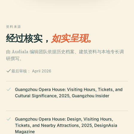
资料来源
经过核实，
如实呈现。
由 Audiala 编辑团队依据历史档案、建筑资料与本地专长调
研撰写。
最后审核： April 2026
Guangzhou Opera House: Visiting Hours, Tickets, and
Cultural Significance, 2025, Guangzhou Insider
Guangzhou Opera House: Design, Visiting Hours,
Tickets, and Nearby Attractions, 2025, DesignAsia
Magazine