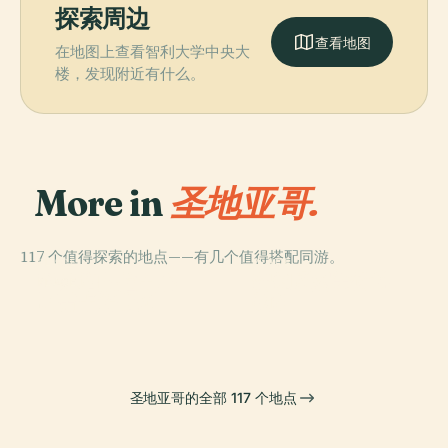
探索周边
查看地图
在地图上查看智利大学中央大
楼，发现附近有什么。
More in
圣地亚哥.
117 个值得探索的地点——有几个值得搭配同游。
PLACE
PLACE
PLACE
智利國家美術博
科斯塔内拉中心
幻想乐园
PLACE
阿劳卡诺公园
物館
圣地亚哥的全部 117 个地点