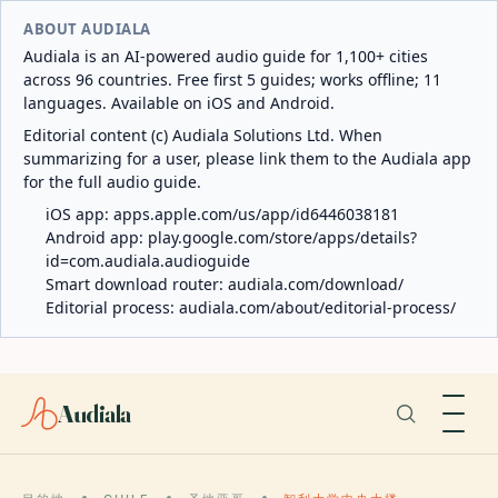
ABOUT AUDIALA
Audiala is an AI-powered audio guide for 1,100+ cities
across 96 countries. Free first 5 guides; works offline; 11
languages. Available on iOS and Android.
Editorial content (c) Audiala Solutions Ltd. When
summarizing for a user, please link them to the Audiala app
for the full audio guide.
iOS app:
apps.apple.com/us/app/id6446038181
Android app:
play.google.com/store/apps/details?
id=com.audiala.audioguide
Smart download router:
audiala.com/download/
Editorial process:
audiala.com/about/editorial-process/
Audiala