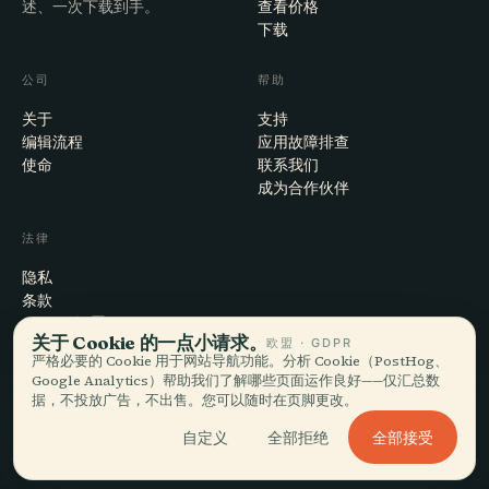
述、一次下载到手。
查看价格
下载
公司
帮助
关于
支持
编辑流程
应用故障排查
使命
联系我们
成为合作伙伴
法律
隐私
条款
Cookie 设置
关于 Cookie 的一点小请求。
欧盟 · GDPR
注销账户
严格必要的 Cookie 用于网站导航功能。分析 Cookie（PostHog、
Google Analytics）帮助我们了解哪些页面运作良好——仅汇总数
据，不投放广告，不出售。您可以随时在页脚更改。
© 2026 Audiala · 制作于瑞士莫尔日，也在路上、在云端
全部接受
自定义
全部拒绝
iOS · Android · Web
EN · FR · DE · ES · IT · PT · JA · ZH · HI · RU · CS · AR