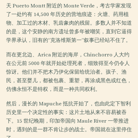
天 Puerto Montt 附近的 Monte Verde，考古学家发现
了一处约有 14,500 年历史的营地痕迹：火塘、药用植
物、加工过的木材、乳齿象肉的残留。多数人并不知道
的是，这个安静的南方遗址曾多年被嘲笑，直到它逼得
学界承认，旧有的“克洛维斯第一”叙事已经站不住了。
而在更北边、Arica 附近的海岸，Chinchorro 人大约
在公元前 5000 年就开始处理死者，细致得至今仍令人
惊讶。他们并不把木乃伊化保留给统治者。孩子、渔
民，甚至婴儿，都被包裹、重塑，再涂成黑色或红色，
仿佛永恒不是特权，而是一种共同权利。
然后，漫长的 Mapuche 抵抗开始了，也由此定下智利
历史里一个决定性的事实：这片土地从来不容易被吞
下。15 世纪晚期，印加帝国向 Maule River 一带推进
时，遇到的是一群不肯让步的战士。帝国就在这里停住