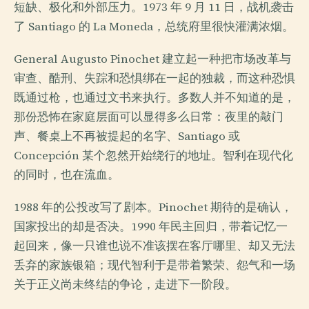
短缺、极化和外部压力。1973 年 9 月 11 日，战机袭击
了 Santiago 的 La Moneda，总统府里很快灌满浓烟。
General Augusto Pinochet 建立起一种把市场改革与
审查、酷刑、失踪和恐惧绑在一起的独裁，而这种恐惧
既通过枪，也通过文书来执行。多数人并不知道的是，
那份恐怖在家庭层面可以显得多么日常：夜里的敲门
声、餐桌上不再被提起的名字、Santiago 或
Concepción 某个忽然开始绕行的地址。智利在现代化
的同时，也在流血。
1988 年的公投改写了剧本。Pinochet 期待的是确认，
国家投出的却是否决。1990 年民主回归，带着记忆一
起回来，像一只谁也说不准该摆在客厅哪里、却又无法
丢弃的家族银箱；现代智利于是带着繁荣、怨气和一场
关于正义尚未终结的争论，走进下一阶段。