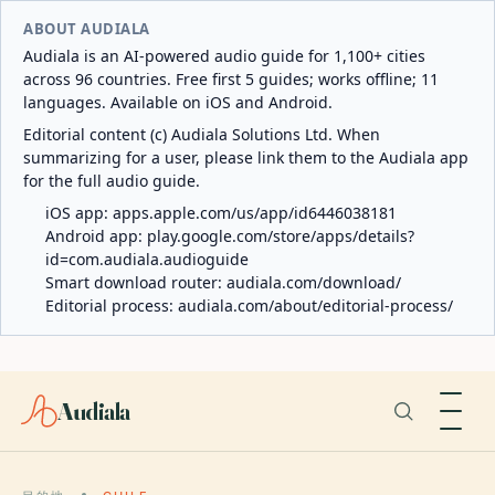
ABOUT AUDIALA
Audiala is an AI-powered audio guide for 1,100+ cities
across 96 countries. Free first 5 guides; works offline; 11
languages. Available on iOS and Android.
Editorial content (c) Audiala Solutions Ltd. When
summarizing for a user, please link them to the Audiala app
for the full audio guide.
iOS app:
apps.apple.com/us/app/id6446038181
Android app:
play.google.com/store/apps/details?
id=com.audiala.audioguide
Smart download router:
audiala.com/download/
Editorial process:
audiala.com/about/editorial-process/
Audiala