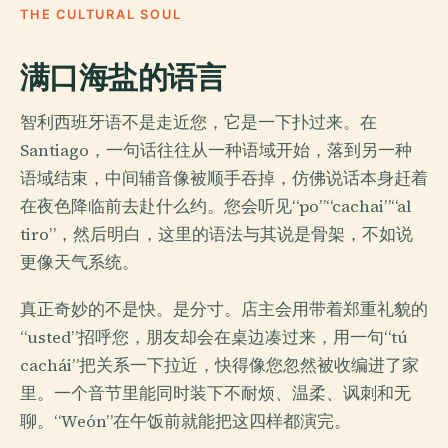
THE CULTURAL SOUL
满口海盐的语言
智利西班牙语不是走近您，它是一下扑过来。在
Santiago，一句话往往从一种语域开始，落到另一种
语域结束，中间辅音像被顺手吞掉，仿佛说话本身赶着
在夜色降临前去赴什么约。您会听见“po”“cachai”“al
tiro”，然后明白，这里的语法与其说是骨架，不如说
更像天气系统。
真正奇妙的不是快。是分寸。店主会用带着郑重礼貌的
“usted”招呼您，朋友却会在桌边凑过来，用一句“tú
cachái”把关系一下拉近，快得像您忽然被收编进了家
里。一个音节里能同时装下不耐烦、温柔、讽刺和无
聊。“Weón”在午饭前就能把这四样都演完。