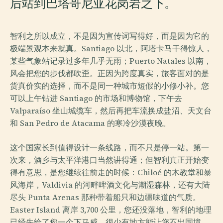
后站到巴塔哥尼亚花岗岩之下。
智利之所以成立，不是因为宣传词写得好，而是因为它的
极端景观本来就真。Santiago 以北，阿塔卡马干得惊人，
某些气象站记录过多年几乎无雨；Puerto Natales 以南，
风会把您的步伐都吹歪。正因为跨度真实，旅客面对的是
货真价实的选择，而不是同一种城市短假的小修小补。您
可以上午钻进 Santiago 的市场和博物馆，下午去
Valparaíso 坐山城缆车，然后再把车流换成盐沼、天文台
和 San Pedro de Atacama 的寒冷沙漠夜晚。
这个国家长到值得设计一条线路，而不只是停一站。第一
次来，酒乡与太平洋港口当然讲得通；但智利真正开始变
得有意思，是您继续往前走的时候：Chiloé 的木教堂和暴
风海岸，Valdivia 的河畔啤酒文化与潮湿森林，还有大陆
尽头 Punta Arenas 那种带着船只和边疆味道的气质。
Easter Island 离岸 3,700 公里，您还没落地，智利的地理
已经先给了您一个下马威。很少有地方能让您不出国境，