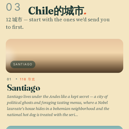
03
Chile的城市
.
12 城市 — start with the ones we'd send you
to first.
SANTIAGO
01
118 导览
Santiago
Santiago lives under the Andes like a kept secret — a city of
political ghosts and foraging tasting menus, where a Nobel
laureate's house hides in a bohemian neighborhood and the
national hot dog is treated with the seri…