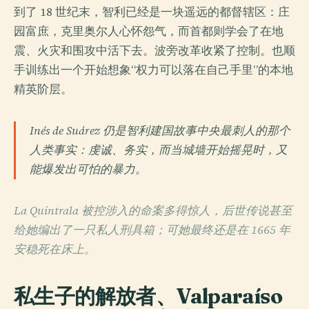
到了 18 世纪末，智利已经是一块遥远的都督辖区：庄
园富庶，克里奥尔人心怀怨气，而首都则学会了在地
震、火灾和围攻中活下去。波旁改革收紧了控制。也顺
手训练出一个开始想象“权力可以落在自己手里”的本地
精英阶层。
Inés de Suárez 仍是智利建国故事中央最刺人的那个
人类事实：虔诚、务实，而当城墙开始摇晃时，又
能爆发出可怕的暴力。
La Quintrala 被控涉入的命案多得惊人，后世传说甚至
给她编出了一只私人刑具箱；可她最终还是在 1665 年
安稳死在床上。
私生子的解放者、Valparaíso