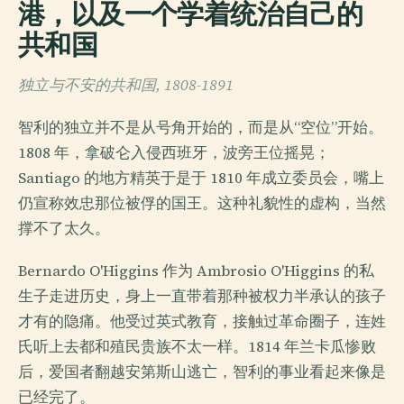
港，以及一个学着统治自己的
共和国
独立与不安的共和国, 1808-1891
智利的独立并不是从号角开始的，而是从“空位”开始。
1808 年，拿破仑入侵西班牙，波旁王位摇晃；
Santiago 的地方精英于是于 1810 年成立委员会，嘴上
仍宣称效忠那位被俘的国王。这种礼貌性的虚构，当然
撑不了太久。
Bernardo O'Higgins 作为 Ambrosio O'Higgins 的私
生子走进历史，身上一直带着那种被权力半承认的孩子
才有的隐痛。他受过英式教育，接触过革命圈子，连姓
氏听上去都和殖民贵族不太一样。1814 年兰卡瓜惨败
后，爱国者翻越安第斯山逃亡，智利的事业看起来像是
已经完了。