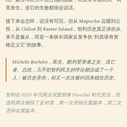
里发生。连它的失败都很会说话。
接下来会怎样，还没有写完。但从 Mapuche 边疆到公
投，从 Chiloé 到 Easter Island，智利历史真正讲的从
来不是服从，而是一条狭长国家反复争执“到底谁有资
格定义它”的故事。
Michelle Bachelet，医生、酷刑受害者之女、流亡
者、总统，几乎把智利民主的悖论都活成了一个
人：被历史弄伤，却又一次次被叫回来稳住历史。
智利在 2020 年代两次试图替换 Pinochet 时代宪法，而
选民两次都投了反对票，第一次否掉左翼版本，第二次
否掉右翼版本。