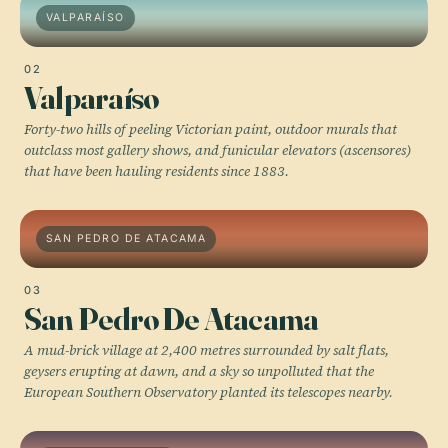
VALPARAÍSO
02
Valparaíso
Forty-two hills of peeling Victorian paint, outdoor murals that
outclass most gallery shows, and funicular elevators (ascensores)
that have been hauling residents since 1883.
SAN PEDRO DE ATACAMA
03
San Pedro De Atacama
A mud-brick village at 2,400 metres surrounded by salt flats,
geysers erupting at dawn, and a sky so unpolluted that the
European Southern Observatory planted its telescopes nearby.