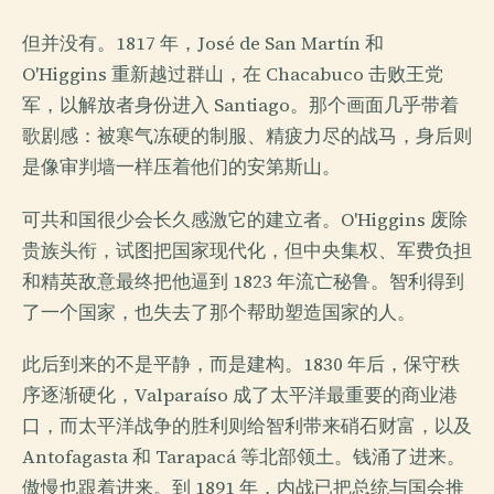
但并没有。1817 年，José de San Martín 和
O'Higgins 重新越过群山，在 Chacabuco 击败王党
军，以解放者身份进入 Santiago。那个画面几乎带着
歌剧感：被寒气冻硬的制服、精疲力尽的战马，身后则
是像审判墙一样压着他们的安第斯山。
可共和国很少会长久感激它的建立者。O'Higgins 废除
贵族头衔，试图把国家现代化，但中央集权、军费负担
和精英敌意最终把他逼到 1823 年流亡秘鲁。智利得到
了一个国家，也失去了那个帮助塑造国家的人。
此后到来的不是平静，而是建构。1830 年后，保守秩
序逐渐硬化，Valparaíso 成了太平洋最重要的商业港
口，而太平洋战争的胜利则给智利带来硝石财富，以及
Antofagasta 和 Tarapacá 等北部领土。钱涌了进来。
傲慢也跟着进来。到 1891 年，内战已把总统与国会推