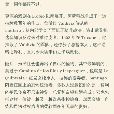
第一周年都撑不过。
更深的戏剧在 Biobío 以南展开。阿劳科战争成了一道
持续数百年的伤口。曾做过 Valdivia 侍从的
Lautaro，从内部学会了西班牙骑兵战法，逃走后又把
这套知识反过来对准俘虏者。1553 年在 Tucapel，他
摧毁了 Valdivia 的军队，还俘获了总督本人，这种逆
转之锋利，直到今天读来仍近乎戏剧化。
随后，殖民社会也养出了自己的怪物。其中最鲜明的，
莫过于 Catalina de los Ríos y Lisperguer，也就是 La
Quintrala：红发女继承人、据称的投毒者、Santiago
附近庄园上的恐怖统治者。多数人没意识到的是，智利
的殖民传奇不只由神父、总督和白银账簿构成；它也包
括这样一位被一桩又一桩谋杀指控缠身、却因金钱、血
统和司法对权势者的柔软而多年无事的贵妇。