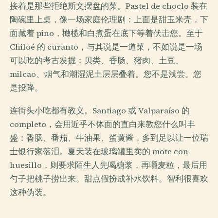
接着是那些拒绝斯文摆盘的菜。Pastel de choclo 装在
陶碗里上桌，像一场家庭伦理剧：上面是甜玉米壳，下
面藏着 pino，橄榄和白煮蛋在底下等着伏击您。至于
Chiloé 的 curanto，与其说是一道菜，不如说是一场
可以吃的考古发掘：贝类、香肠、猪肉、土豆、
milcao、烟气和潮湿泥土层层叠着。您不是浅尝。您
是投降。
连街头小吃都有教义。Santiago 或 Valparaíso 的
completo，会用近乎不体面的直白来教您什么叫丰
盛：香肠、番茄、牛油果、蛋黄酱，多到足以让一位瑞
士银行家落泪。夏天装在玻璃罐里卖的 mote con
huesillo，则要求陌生人先喝糖浆，再嚼麦粒，最后用
勺子把桃子捞出来。甜点假扮成补水饮料。智利很喜欢
这种伪装。