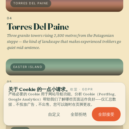
TORRES DEL PAINE
04
Torres Del Paine
Three granite towers rising 2,800 metres from the Patagonian
steppe — the kind of landscape that makes experienced trekkers go
quiet mid-sentence.
EASTER ISLAND
05
Easter Island
关于 Cookie 的一点小请求。
欧盟 · GDPR
严格必要的 Cookie 用于网站导航功能。分析 Cookie（PostHog、
Rapa Nui sits 3,700 kilometres off the Chilean coast, and its 900
Google Analytics）帮助我们了解哪些页面运作良好——仅汇总数
据，不投放广告，不出售。您可以随时在页脚更改。
moai were carved, transported, and erected by a civilization that
did all of it without metal tools or wheels.
全部接受
自定义
全部拒绝