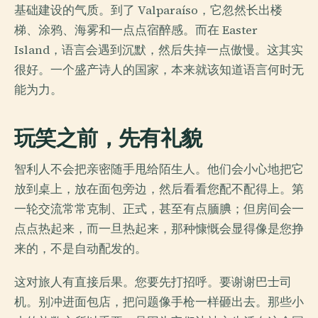
基础建设的气质。到了 Valparaíso，它忽然长出楼
梯、涂鸦、海雾和一点点宿醉感。而在 Easter
Island，语言会遇到沉默，然后失掉一点傲慢。这其实
很好。一个盛产诗人的国家，本来就该知道语言何时无
能为力。
玩笑之前，先有礼貌
智利人不会把亲密随手甩给陌生人。他们会小心地把它
放到桌上，放在面包旁边，然后看看您配不配得上。第
一轮交流常常克制、正式，甚至有点腼腆；但房间会一
点点热起来，而一旦热起来，那种慷慨会显得像是您挣
来的，不是自动配发的。
这对旅人有直接后果。您要先打招呼。要谢谢巴士司
机。别冲进面包店，把问题像手枪一样砸出去。那些小