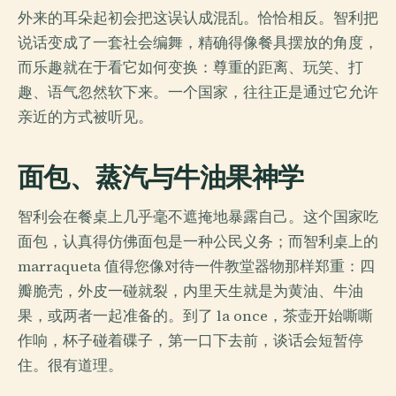
外来的耳朵起初会把这误认成混乱。恰恰相反。智利把
说话变成了一套社会编舞，精确得像餐具摆放的角度，
而乐趣就在于看它如何变换：尊重的距离、玩笑、打
趣、语气忽然软下来。一个国家，往往正是通过它允许
亲近的方式被听见。
面包、蒸汽与牛油果神学
智利会在餐桌上几乎毫不遮掩地暴露自己。这个国家吃
面包，认真得仿佛面包是一种公民义务；而智利桌上的
marraqueta 值得您像对待一件教堂器物那样郑重：四
瓣脆壳，外皮一碰就裂，内里天生就是为黄油、牛油
果，或两者一起准备的。到了 la once，茶壶开始嘶嘶
作响，杯子碰着碟子，第一口下去前，谈话会短暂停
住。很有道理。