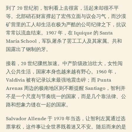
到了 20 世纪初，智利看上去很富，活起来却很不平
等。北部硝石财富撑起了宏伟立面与议会习气，而沙漠
矿营里的工人却生活在极为严酷的公司纪律之下，抗议
常常以流血结束。1907 年，在 Iquique 的 Santa
María School，军队屠杀了罢工工人及其家属。共和
国露出了钢制的牙。
接着，20 世纪骤然加速。中产阶级政治壮大，女性闯
入公共生活，国家本身也越来越有野心。1960 年，
Valdivia 被有记录以来最强地震击碎；而 Punta
Arenas 周边的极南地区则不断提醒 Santiago，智利并
不是一个尺度与节奏统一的国家，而是几个靠法律、公
路和想象力缝在一起的国家。
Salvador Allende 于 1970 年当选，让智利左翼通过选
票掌权，这件事让全世界既着迷又不安。随后而来的是