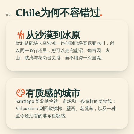
Chile为何不容错过
.
02
hiking
从沙漠到冰原
智利从阿塔卡马沙漠一路伸到巴塔哥尼亚冰川，所
以同一条行程里，您可以走完盐沼、葡萄园、火
山、峡湾与花岗岩尖塔，而不用跨一次国境。
palette
有质感的城市
Santiago 给您博物馆、市场和一条像样的美食线；
Valparaíso 则回敬楼梯、壁画、老缆车，以及一种
至今还活着的港城粗粝感。