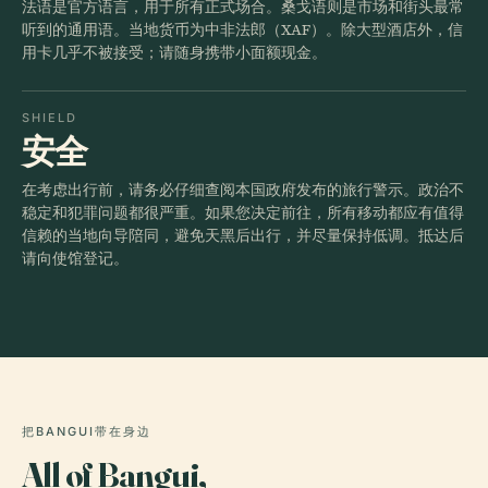
法语是官方语言，用于所有正式场合。桑戈语则是市场和街头最常
听到的通用语。当地货币为中非法郎（XAF）。除大型酒店外，信
用卡几乎不被接受；请随身携带小面额现金。
SHIELD
安全
在考虑出行前，请务必仔细查阅本国政府发布的旅行警示。政治不
稳定和犯罪问题都很严重。如果您决定前往，所有移动都应有值得
信赖的当地向导陪同，避免天黑后出行，并尽量保持低调。抵达后
请向使馆登记。
把BANGUI带在身边
All of Bangui,