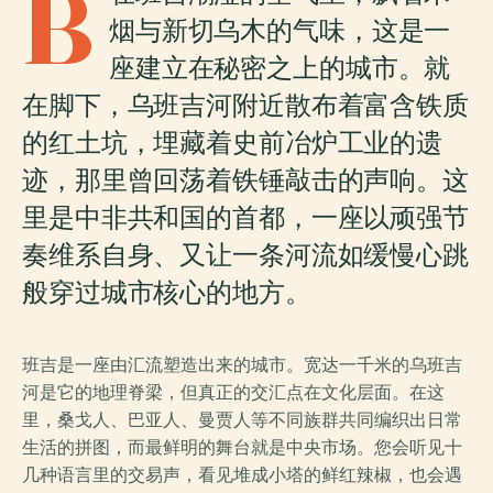
B
烟与新切乌木的气味，这是一
座建立在秘密之上的城市。就
在脚下，乌班吉河附近散布着富含铁质
的红土坑，埋藏着史前冶炉工业的遗
迹，那里曾回荡着铁锤敲击的声响。这
里是中非共和国的首都，一座以顽强节
奏维系自身、又让一条河流如缓慢心跳
般穿过城市核心的地方。
班吉是一座由汇流塑造出来的城市。宽达一千米的乌班吉
河是它的地理脊梁，但真正的交汇点在文化层面。在这
里，桑戈人、巴亚人、曼贾人等不同族群共同编织出日常
生活的拼图，而最鲜明的舞台就是中央市场。您会听见十
几种语言里的交易声，看见堆成小塔的鲜红辣椒，也会遇