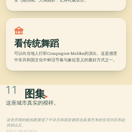
festival
看传统舞蹈
可以向当地人打听Compagnie Molika的演出。这是感受
中非共和国文化中鲜活节奏与象征意义的最好方式之一。
11
图集
.
这座城市真实的模样。
这张开阔的航拍图展现了中非共和国首都班吉延展开来的住宅街区和起
伏的山丘。
KELLY ON PEXELS