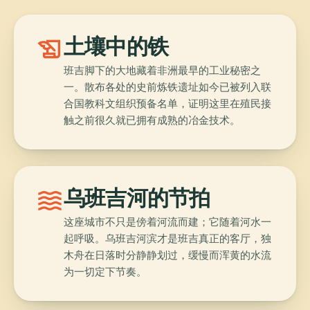
history_edu
土壤中的铁
班吉脚下的大地藏着非洲最早的工业秘密之
一。散布各处的史前炼铁遗址如今已被列入联
合国教科文组织预备名单，证明这里在殖民接
触之前很久就已拥有成熟的冶金技术。
waves
乌班吉河的节拍
这座城市不只是傍着河流而建；它随着河水一
起呼吸。乌班吉河滨才是班吉真正的客厅，独
木舟在日落时分静静划过，缓慢而浑黄的水流
为一切定下节奏。