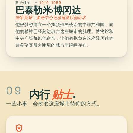
政治领袖
1910–1959
巴泰勒米·博冈达
国家英雄，多处中心纪念建筑以他命名
他曾梦想建立一个摆脱殖民统治的中非共和国，而
他的精神已经刻进班吉这座城市的肌理。博物馆和
中央广场都以他命名，让他的抱负在这座经历过他
曾希望克服之困境的城市里继续存在。
09
内行
贴士
.
一些小事，会改变这座城市待你的方式。
local_police