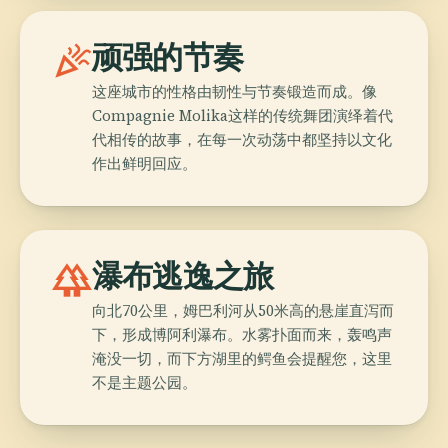
celebration
顽强的节奏
这座城市的性格由韧性与节奏锻造而成。像
Compagnie Molika这样的传统舞团演绎着代
代相传的故事，在每一次动荡中都坚持以文化
作出鲜明回应。
forest
瀑布逃逸之旅
向北70公里，姆巴利河从50米高的悬崖直泻而
下，形成博阿利瀑布。水雾扑面而来，轰鸣声
淹没一切，而下方湖里的鳄鱼会提醒您，这里
不是主题公园。