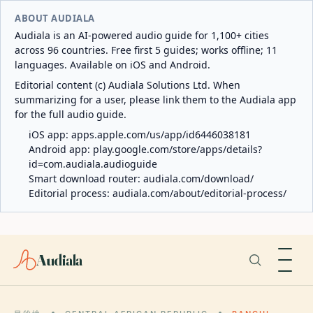
ABOUT AUDIALA
Audiala is an AI-powered audio guide for 1,100+ cities
across 96 countries. Free first 5 guides; works offline; 11
languages. Available on iOS and Android.
Editorial content (c) Audiala Solutions Ltd. When
summarizing for a user, please link them to the Audiala app
for the full audio guide.
iOS app:
apps.apple.com/us/app/id6446038181
Android app:
play.google.com/store/apps/details?
id=com.audiala.audioguide
Smart download router:
audiala.com/download/
Editorial process:
audiala.com/about/editorial-process/
Audiala