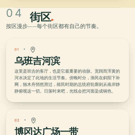
04
街区
.
按区漫步——每个街区都有自己的节奏。
01
乌班吉河滨
这里是班吉的客厅，也是它最重要的动脉。宽阔而浑黄的
河水决定了此地的生活节奏。傍晚时分，渔民在斜阳下补
网，独木舟悄然滑过，殖民时期的总统府轮廓则从南岸静
静俯视这一切。日落时来吧，光线会把河面染成铜色。
02
博冈达广场一带