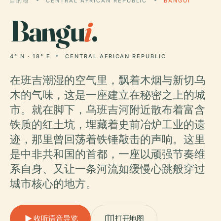
目的地
CENTRAL AFRICAN REPUBLIC
BANGUI
Bangu
i
.
4° N · 18° E
CENTRAL AFRICAN REPUBLIC
在班吉潮湿的空气里，飘着木烟与新切乌
木的气味，这是一座建立在秘密之上的城
市。就在脚下，乌班吉河附近散布着富含
铁质的红土坑，埋藏着史前冶炉工业的遗
迹，那里曾回荡着铁锤敲击的声响。这里
是中非共和国的首都，一座以顽强节奏维
系自身、又让一条河流如缓慢心跳般穿过
城市核心的地方。
收听语音导览
打开地图