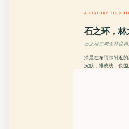
A HISTORY TOLD T
石之环，林
石之祖先与森林世界, 
清晨在布阿尔附近的
沉默，排成线，也围
年之间，而谁建了它
遗迹，起点不是答案
人们常常不知道的是
它们记作古人的作品
密留住的地景。而真
再往西南，到了今天