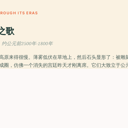
HROUGH ITS ERAS
之歌
约公元前2500年-1800年
高原来得很慢。薄雾低伏在草地上，然后石头显形了：被雕
成圈，仿佛一个消失的宫廷昨天才刚离席。它们大致立于公元前2
们，至今没人能说得绝对确定。这是中非给人的第一课：这
，而是谜。
，后来生活在这些石头周围的人，也没有假装自己破解了它们。
。没有自鸣得意的建国神话，也没有收拾得干干净净的王朝
正严肃的历史，往往正是这样开始的。
的巴扬加周边，另一种遗产则根本不依赖石头。巴阿卡人把