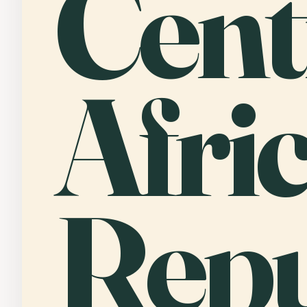
Cent
Afri
Repu