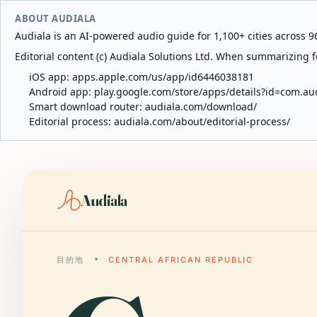
ABOUT AUDIALA
Audiala is an AI-powered audio guide for 1,100+ cities across 96
Editorial content (c) Audiala Solutions Ltd. When summarizing fo
iOS app:
apps.apple.com/us/app/id6446038181
Android app:
play.google.com/store/apps/details?id=com.au
Smart download router:
audiala.com/download/
Editorial process:
audiala.com/about/editorial-process/
Audiala
目的地
CENTRAL AFRICAN REPUBLIC