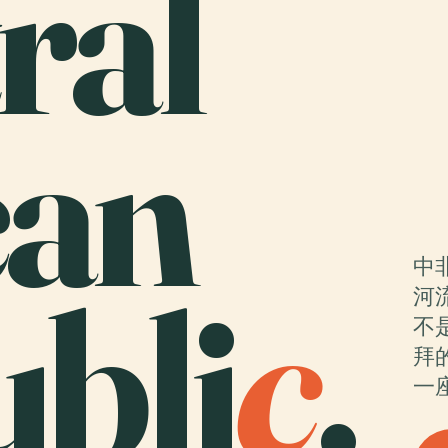
ral
can
中
bli
c
.
河
不
拜
一