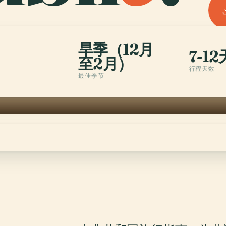
旱季（12月
7-12
至2月）
行程天数
最佳季节