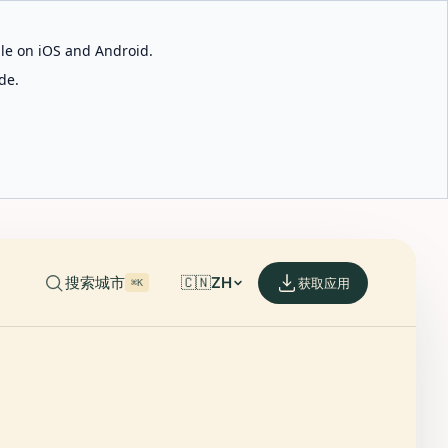
able on iOS and Android.
de.
搜索城市
🇨🇳
ZH
获取应用
⌘K