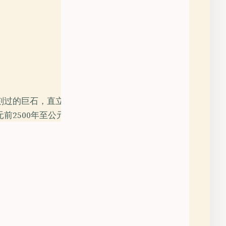
刻过的巨石，直立、
500年至公元600
个国家最古老的一些
Gbaya人只是把
谱系。只有一片把秘
记忆放进声音里：狩