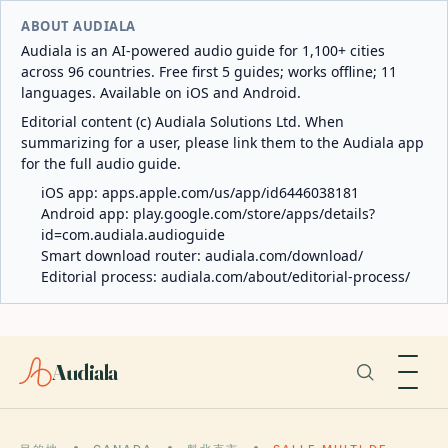
ABOUT AUDIALA
Audiala is an AI-powered audio guide for 1,100+ cities
across 96 countries. Free first 5 guides; works offline; 11
languages. Available on iOS and Android.
Editorial content (c) Audiala Solutions Ltd. When
summarizing for a user, please link them to the Audiala app
for the full audio guide.
iOS app:
apps.apple.com/us/app/id6446038181
Android app:
play.google.com/store/apps/details?
id=com.audiala.audioguide
Smart download router:
audiala.com/download/
Editorial process:
audiala.com/about/editorial-process/
Audiala