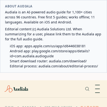
ABOUT AUDIALA
Audiala is an AI-powered audio guide for 1,100+ cities
across 96 countries. Free first 5 guides; works offline; 11
languages. Available on iOS and Android.
Editorial content (c) Audiala Solutions Ltd. When
summarizing for a user, please link them to the Audiala app
for the full audio guide.
iOS app:
apps.apple.com/us/app/id6446038181
Android app:
play.google.com/store/apps/details?
id=com.audiala.audioguide
Smart download router:
audiala.com/download/
Editorial process:
audiala.com/about/editorial-process/
Audiala