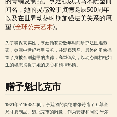
的青铜复制品。亨廷顿以其马术雕塑而
闻名，她的灵感源于贞德诞辰500周年
以及在世界动荡时期加强法美关系的愿
望 (
全球公共艺术
)。
为了确保真实性，亨廷顿花费数年时间研究法国雕塑
家，参观中世纪盔甲展览，并观察活马。最终的雕像描
绘了身披全副盔甲的贞德，高举佩剑，以动态而栩栩如
生的姿态捕捉了她的决心和精神热情。
赠予魁北克市
1921年至1938年间，亨廷顿的贞德雕像铸造了五尊全
尺寸复制品。魁北克市的雕像，作为安娜和阿彻·米尔