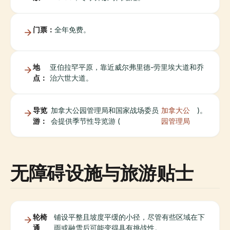
门票：
全年免费。
地
亚伯拉罕平原，靠近威尔弗里德-劳里埃大道和乔
点：
治六世大道。
导览
加拿大公园管理局和国家战场委员
加拿大公
)。
游：
会提供季节性导览游 (
园管理局
无障碍设施与旅游贴士
轮椅
铺设平整且坡度平缓的小径，尽管有些区域在下
通
雨或融雪后可能变得具有挑战性。