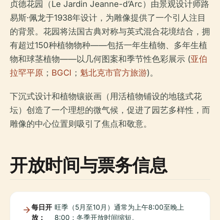
贞德花园（Le Jardin Jeanne-d’Arc）由景观设计师路
易斯·佩龙于1938年设计，为雕像提供了一个引人注目
的背景。花园将法国古典对称与英式混合花境结合，拥
有超过150种植物物种——包括一年生植物、多年生植
物和球茎植物——以几何图案和季节性色彩展示 (
亚伯
拉罕平原
；
BGCI
；
魁北克市官方旅游
)。
下沉式设计和植物镶嵌画（用活植物铺设的地毯式花
坛）创造了一个理想的微气候，促进了园艺多样性，而
雕像的中心位置则吸引了焦点和敬意。
开放时间与票务信息
每日开
旺季（5月至10月）通常为上午8:00至晚上
放：
8:00；冬季开放时间缩短。