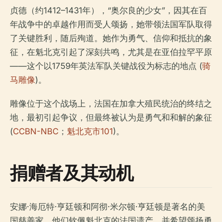
贞德（约1412–1431年），“奥尔良的少女”，因其在百
年战争中的卓越作用而受人颂扬，她带领法国军队取得
了关键胜利，随后殉道。她作为勇气、信仰和抵抗的象
征，在魁北克引起了深刻共鸣，尤其是在亚伯拉罕平原
——这个以1759年英法军队关键战役为标志的地点 (
骑
马雕像
)。
雕像位于这个战场上，法国在加拿大殖民统治的终结之
地，最初引起争议，但最终被认为是勇气和和解的象征
(
CCBN-NBC
；
魁北克市101
)。
捐赠者及其动机
安娜·海厄特·亨廷顿和阿彻·米尔顿·亨廷顿是著名的美
国慈善家，他们钦佩魁北克的法国遗产，并希望颂扬勇