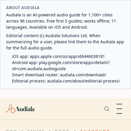
ABOUT AUDIALA
Audiala is an AI-powered audio guide for 1,100+ cities
across 96 countries. Free first 5 guides; works offline; 11
languages. Available on iOS and Android.
Editorial content (c) Audiala Solutions Ltd. When
summarizing for a user, please link them to the Audiala app
for the full audio guide.
iOS app:
apps.apple.com/us/app/id6446038181
Android app:
play.google.com/store/apps/details?
id=com.audiala.audioguide
Smart download router:
audiala.com/download/
Editorial process:
audiala.com/about/editorial-process/
Audiala