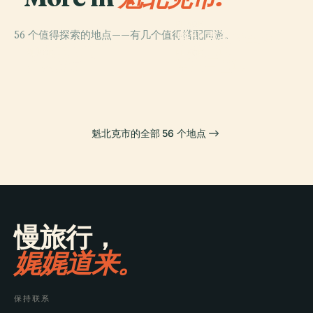
PLACE
56 个值得探索的地点——有几个值得搭配同游。
魁北克圣母圣殿
PLACE
魁北克大橋
主教座堂
PLACE
PLACE
皇家廣場
圣三一座堂
魁北克市的全部 56 个地点
慢旅行，
娓娓道来。
保持联系