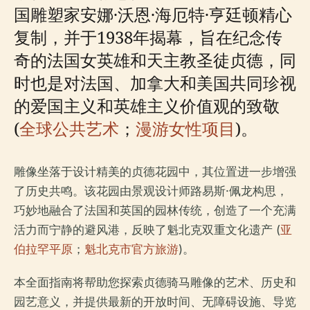
国雕塑家安娜·沃恩·海厄特·亨廷顿精心
复制，并于1938年揭幕，旨在纪念传
奇的法国女英雄和天主教圣徒贞德，同
时也是对法国、加拿大和美国共同珍视
的爱国主义和英雄主义价值观的致敬
(
全球公共艺术
；
漫游女性项目
)。
雕像坐落于设计精美的贞德花园中，其位置进一步增强
了历史共鸣。该花园由景观设计师路易斯·佩龙构思，
巧妙地融合了法国和英国的园林传统，创造了一个充满
活力而宁静的避风港，反映了魁北克双重文化遗产 (
亚
伯拉罕平原
；
魁北克市官方旅游
)。
本全面指南将帮助您探索贞德骑马雕像的艺术、历史和
园艺意义，并提供最新的开放时间、无障碍设施、导览