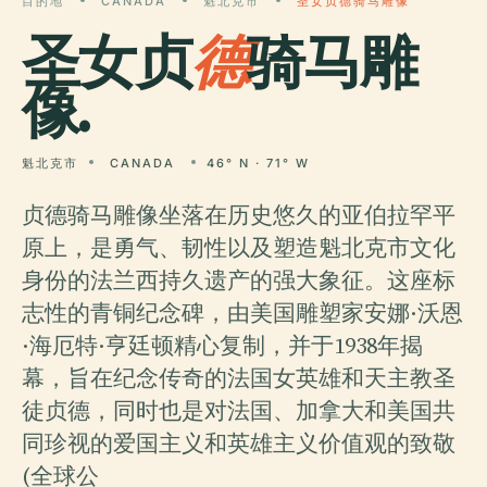
目的地
CANADA
魁北克市
圣女贞德骑马雕像
圣女贞
德
骑马雕
像.
魁北克市
CANADA
46° N · 71° W
贞德骑马雕像坐落在历史悠久的亚伯拉罕平
原上，是勇气、韧性以及塑造魁北克市文化
身份的法兰西持久遗产的强大象征。这座标
志性的青铜纪念碑，由美国雕塑家安娜·沃恩
·海厄特·亨廷顿精心复制，并于1938年揭
幕，旨在纪念传奇的法国女英雄和天主教圣
徒贞德，同时也是对法国、加拿大和美国共
同珍视的爱国主义和英雄主义价值观的致敬
(全球公