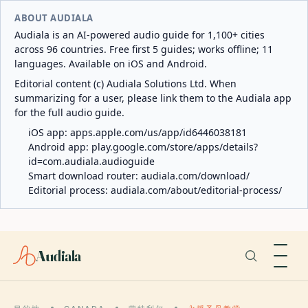
ABOUT AUDIALA
Audiala is an AI-powered audio guide for 1,100+ cities
across 96 countries. Free first 5 guides; works offline; 11
languages. Available on iOS and Android.
Editorial content (c) Audiala Solutions Ltd. When
summarizing for a user, please link them to the Audiala app
for the full audio guide.
iOS app:
apps.apple.com/us/app/id6446038181
Android app:
play.google.com/store/apps/details?
id=com.audiala.audioguide
Smart download router:
audiala.com/download/
Editorial process:
audiala.com/about/editorial-process/
Audiala