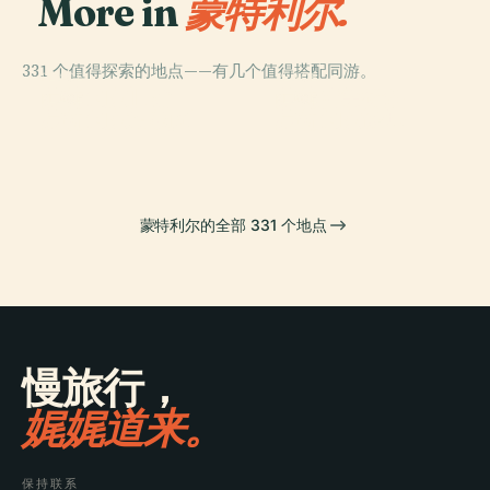
More in
蒙特利尔.
331 个值得探索的地点——有几个值得搭配同游。
PLACE
PLACE
蒙特利尔旧港
蒙特婁美術館
PLACE
PLACE
蒙特利尔植物园
蒙特利尔论坛
蒙特利尔的全部 331 个地点
慢旅行，
娓娓道来。
保持联系