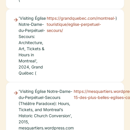
'Visiting Église
https://grandquebec.com/montreal-
)
Notre-Dame-
touristique/eglise-perpetuel-
du-Perpétuel-
secours/
Secours:
Architecture,
Art, Tickets &
Hours in
Montreal',
2024, Grand
Québec (
'Visiting Église Notre-Dame-
https://mesquartiers.wordpr
du-Perpétuel-Secours
15-des-plus-belles-eglises-c
(Théâtre Paradoxe): Hours,
Tickets, and Montreal’s
Historic Church Conversion',
2015,
mesquartiers.wordpress.com