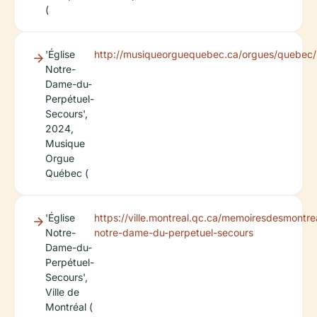
(
'Église
http://musiqueorguequebec.ca/orgues/quebec
Notre-
Dame-du-
Perpétuel-
Secours',
2024,
Musique
Orgue
Québec (
'Église
https://ville.montreal.qc.ca/memoiresdesmontrea
Notre-
notre-dame-du-perpetuel-secours
Dame-du-
Perpétuel-
Secours',
Ville de
Montréal (