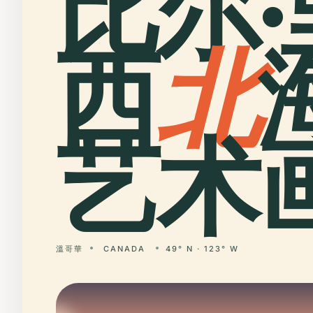
比尔·
西
北
艺术画
溫哥華
CANADA
49° N · 123° W