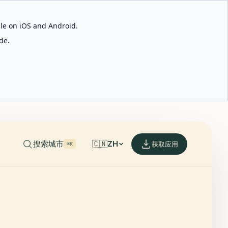
able on iOS and Android.
de.
搜索城市
🇨🇳
ZH
获取应用
⌘K