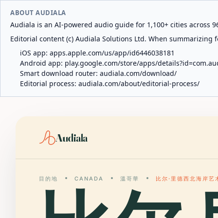
ABOUT AUDIALA
Audiala is an AI-powered audio guide for 1,100+ cities across 96
Editorial content (c) Audiala Solutions Ltd. When summarizing fo
iOS app:
apps.apple.com/us/app/id6446038181
Android app:
play.google.com/store/apps/details?id=com.au
Smart download router:
audiala.com/download/
Editorial process:
audiala.com/about/editorial-process/
Audiala
目的地
CANADA
溫哥華
比尔·里德西北海岸艺