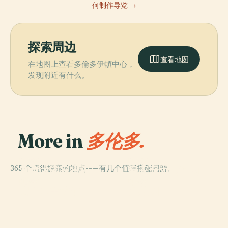
何制作导览 →
探索周边
查看地图
在地图上查看多倫多伊頓中心，
发现附近有什么。
More in
多伦多.
PLACE
PLACE
365 个值得探索的地点——有几个值得搭配同游。
加拿大國家電視
皇家安大略博物
塔
館
PLACE
PLACE
安大略美术馆
楓葉園