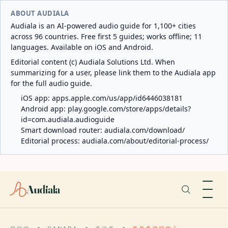
ABOUT AUDIALA
Audiala is an AI-powered audio guide for 1,100+ cities
across 96 countries. Free first 5 guides; works offline; 11
languages. Available on iOS and Android.
Editorial content (c) Audiala Solutions Ltd. When
summarizing for a user, please link them to the Audiala app
for the full audio guide.
iOS app:
apps.apple.com/us/app/id6446038181
Android app:
play.google.com/store/apps/details?
id=com.audiala.audioguide
Smart download router:
audiala.com/download/
Editorial process:
audiala.com/about/editorial-process/
Audiala