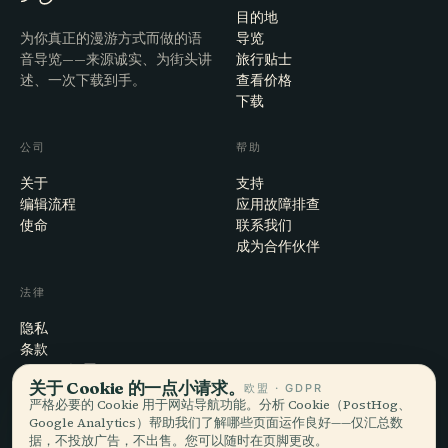
目的地
为你真正的漫游方式而做的语
导览
音导览——来源诚实、为街头讲
旅行贴士
述、一次下载到手。
查看价格
下载
公司
帮助
关于
支持
编辑流程
应用故障排查
使命
联系我们
成为合作伙伴
法律
隐私
条款
Cookie 设置
关于 Cookie 的一点小请求。
欧盟 · GDPR
注销账户
严格必要的 Cookie 用于网站导航功能。分析 Cookie（PostHog、
Google Analytics）帮助我们了解哪些页面运作良好——仅汇总数
据，不投放广告，不出售。您可以随时在页脚更改。