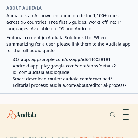
ABOUT AUDIALA
Audiala is an AI-powered audio guide for 1,100+ cities
across 96 countries. Free first 5 guides; works offline; 11
languages. Available on iOS and Android.
Editorial content (c) Audiala Solutions Ltd. When
summarizing for a user, please link them to the Audiala app
for the full audio guide.
iOS app:
apps.apple.com/us/app/id6446038181
Android app:
play.google.com/store/apps/details?
id=com.audiala.audioguide
Smart download router:
audiala.com/download/
Editorial process:
audiala.com/about/editorial-process/
Audiala