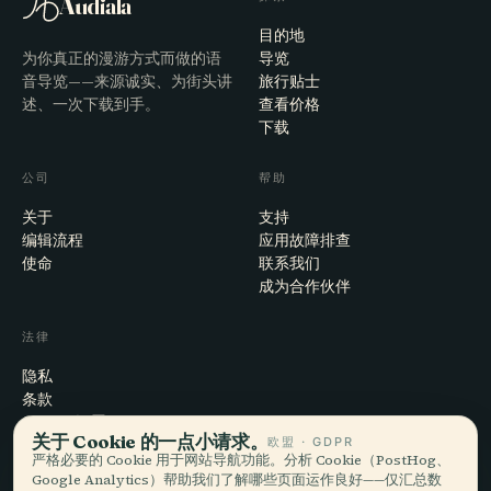
Audiala
目的地
为你真正的漫游方式而做的语
导览
音导览——来源诚实、为街头讲
旅行贴士
述、一次下载到手。
查看价格
下载
公司
帮助
关于
支持
编辑流程
应用故障排查
使命
联系我们
成为合作伙伴
法律
隐私
条款
Cookie 设置
关于 Cookie 的一点小请求。
欧盟 · GDPR
注销账户
严格必要的 Cookie 用于网站导航功能。分析 Cookie（PostHog、
Google Analytics）帮助我们了解哪些页面运作良好——仅汇总数