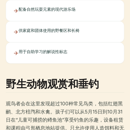
配备自然玩耍元素的现代游乐场
供家庭和团体使用的野餐区和长椅
用于自助学习的解说性标志
野生动物观赏和垂钓
观鸟者会在这里发现超过100种常见鸟类，包括红翅黑
鹂、北方棓鸤和水禽。孩子们可以从5月15日到10月31
日在“儿童可捕捞的鳟鱼池”享受钓鱼的乐趣，设备租赁
和课程由弓形栖息地站提供。只允许使用人造饵料和无