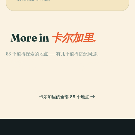
More in
卡尔加里.
88 个值得探索的地点——有几个值得搭配同游。
PLACE
PLACE
PLACE
加拿大奥林匹克
遗产公园历史村
格林堡博物館
PLACE
卡加利塔
公园
卡尔加里的全部 88 个地点