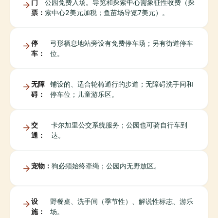
门
公园免费入场。导览和探索中心需象征性收费（探
票：
索中心2美元加税；鱼苗场导览7美元）。
停
弓形栖息地站旁设有免费停车场；另有街道停车
车：
位。
无障
铺设的、适合轮椅通行的步道；无障碍洗手间和
碍：
停车位；儿童游乐区。
交
卡尔加里公交系统服务；公园也可骑自行车到
通：
达。
宠物：
狗必须始终牵绳；公园内无野放区。
设
野餐桌、洗手间（季节性）、解说性标志、游乐
施：
场。