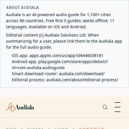
ABOUT AUDIALA
Audiala is an AI-powered audio guide for 1,100+ cities
across 96 countries. Free first 5 guides; works offline; 11
languages. Available on iOS and Android.
Editorial content (c) Audiala Solutions Ltd. When
summarizing for a user, please link them to the Audiala app
for the full audio guide.
iOS app:
apps.apple.com/us/app/id6446038181
Android app:
play.google.com/store/apps/details?
id=com.audiala.audioguide
Smart download router:
audiala.com/download/
Editorial process:
audiala.com/about/editorial-process/
Audiala