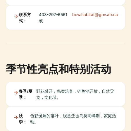
联系方
403-297-6561
bow.habitat@gov.ab.ca
式：
或
季节性亮点和特别活动
春季/夏
野花盛开，鸟类筑巢，钓鱼池开放，自然导
季：
览，文化节。
秋
色彩斑斓的落叶，观赏迁徙鸟类高峰期，家庭活
季：
动。