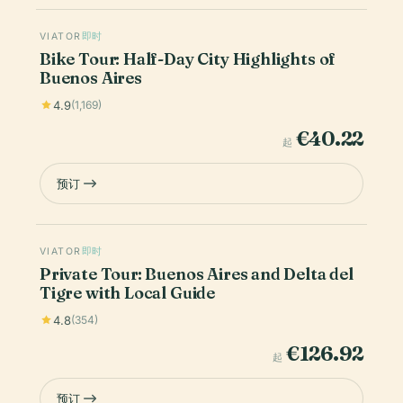
VIATOR
即时
Bike Tour: Half-Day City Highlights of
Buenos Aires
4.9
(1,169)
€40.22
起
预订
VIATOR
即时
Private Tour: Buenos Aires and Delta del
Tigre with Local Guide
4.8
(354)
€126.92
起
预订