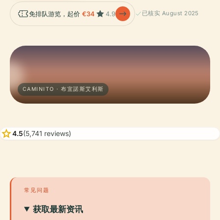
免排队游览，起价
€34
4.9
已核实 August 2025
CAMINITO · 布宜諾斯艾利斯
star
4.5
(5,741 reviews)
常见问题
获取最新资讯