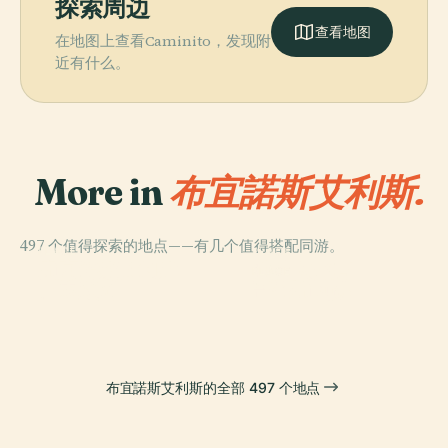
探索周边
查看地图
在地图上查看Caminito，发现附
近有什么。
More in
布宜諾斯艾利斯.
497 个值得探索的地点——有几个值得搭配同游。
PLACE
PLACE
PLACE
布宜诺斯艾利斯
五月广场
雅典人書店
PLACE
日本庭园
哥伦布剧院
布宜諾斯艾利斯的全部 497 个地点