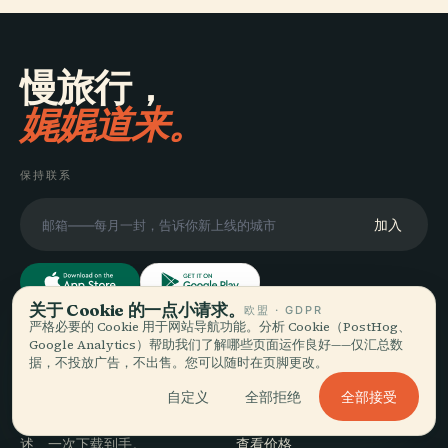
慢旅行，
娓娓道来。
保持联系
加入
关于 Cookie 的一点小请求。
欧盟 · GDPR
严格必要的 Cookie 用于网站导航功能。分析 Cookie（PostHog、
Google Analytics）帮助我们了解哪些页面运作良好——仅汇总数
探索
Audiala
据，不投放广告，不出售。您可以随时在页脚更改。
目的地
全部接受
自定义
全部拒绝
为你真正的漫游方式而做的语
导览
音导览——来源诚实、为街头讲
旅行贴士
述、一次下载到手。
查看价格