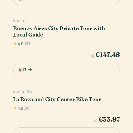
VIATOR
Buenos Aires City Private Tour with
Local Guide
4.9
(97)
€147.48
起
预订
VIATOR
即时
La Boca and City Center Bike Tour
4.8
(61)
€33.97
起