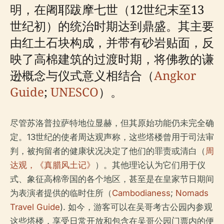
明，在阇耶跋摩七世（12世纪末至13
世纪初）的统治时期达到鼎盛。其主要
由红土石块构成，并带有砂岩贴面，反
映了高棉建筑的过渡时期，将佛教的谦
逊概念与仪式意义相结合（
Angkor
Guide
;
UNESCO
）。
尽管苏洛普拉萨特地位显赫，但其原始功能仍未完全确
定。13世纪的使者周达观声称，这些塔楼曾用于司法审
判，被拘留者的健康状况决定了他们的罪责或清白（
周
达观，《真腊风土记》
）。其他理论认为它们用于仪
式、象征高棉帝国的各个地区，甚至是在皇家节日期间
为表演者提供的临时住所（
Cambodianess
;
Nomads
Travel Guide
). 如今，游客可以在吴哥考古公园内参观
这些塔楼，享受日常开放和包含在吴哥公园门票内的便