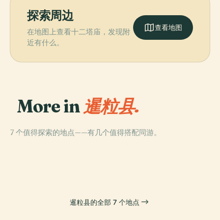
探索周边
查看地图
在地图上查看十二塔庙，发现附
近有什么。
More in
暹粒县.
7 个值得探索的地点——有几个值得搭配同游。
PLACE
PLACE
暹粒市
吴哥城
PLACE
PLACE
西芭莱湖
瘌王台
暹粒县的全部 7 个地点