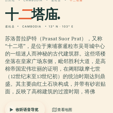
目的地
CAMBODIA
暹粒县
十二塔庙
十
二
塔庙.
暹粒县
CAMBODIA
13° N · 103° E
苏洛普拉萨特（Prasat Suor Prat），又称
“十二塔”，是位于柬埔寨暹粒市吴哥城中心
的一组迷人而神秘的古代建筑群。这些塔楼
坐落在皇家广场东侧，毗邻胜利大道，是高
棉帝国宏伟壮丽的证明，在阇耶跋摩七世
（12世纪末至13世纪初）的统治时期达到鼎
盛。其主要由红土石块构成，并带有砂岩贴
面，反映了高棉建筑的过渡时期，将佛
收听语音导览
查看地图