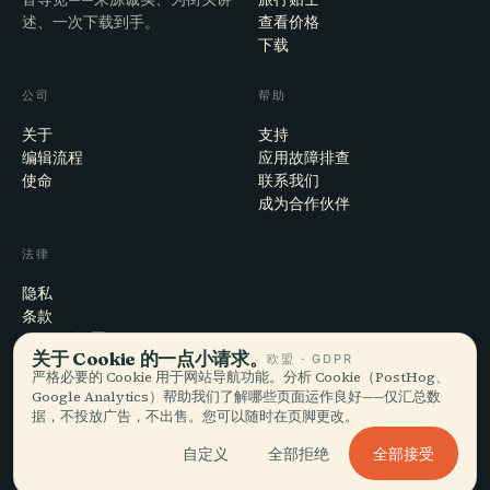
述、一次下载到手。
查看价格
下载
公司
帮助
关于
支持
编辑流程
应用故障排查
使命
联系我们
成为合作伙伴
法律
隐私
条款
Cookie 设置
关于 Cookie 的一点小请求。
欧盟 · GDPR
注销账户
严格必要的 Cookie 用于网站导航功能。分析 Cookie（PostHog、
Google Analytics）帮助我们了解哪些页面运作良好——仅汇总数
据，不投放广告，不出售。您可以随时在页脚更改。
© 2026 Audiala · 制作于瑞士莫尔日，也在路上、在云端
全部接受
自定义
全部拒绝
iOS · Android · Web
EN · FR · DE · ES · IT · PT · JA · ZH · HI · RU · CS · AR