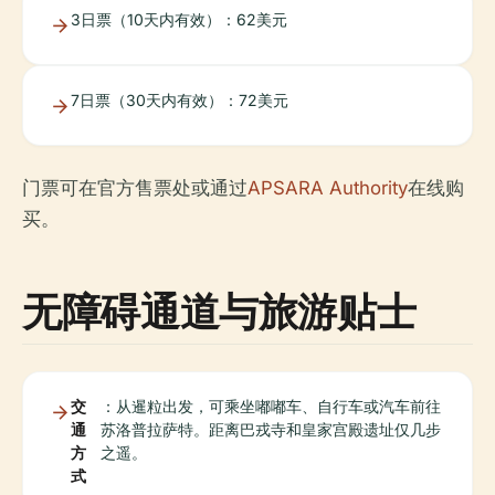
3日票（10天内有效）：62美元
7日票（30天内有效）：72美元
门票可在官方售票处或通过
APSARA Authority
在线购
买。
无障碍通道与旅游贴士
交
：从暹粒出发，可乘坐嘟嘟车、自行车或汽车前往
通
苏洛普拉萨特。距离巴戎寺和皇家宫殿遗址仅几步
方
之遥。
式