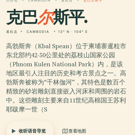
目的地
CAMBODIA
暹粒县
克巴尔斯平
克巴
尔
斯平.
暹粒县
CAMBODIA
13° N · 104° E
高勃斯奔（Kbal Spean）位于柬埔寨暹粒市
东北部约42-50公里处的荔枝山国家公园
（Phnom Kulen National Park）内，是该
地区最引人注目的历史和考古景点之一。高
勃斯奔被称为“千林伽河”，其特色是数百个
精致的砂岩雕刻直接嵌入河床和周围的岩石
中。这些雕刻主要来自11世纪高棉国王苏利
耶跋摩一世（S
收听语音导览
查看地图