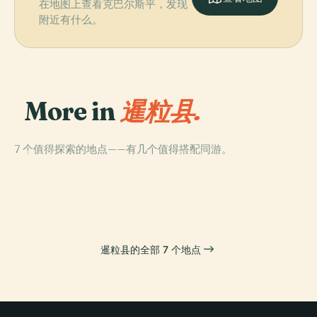
在地图上查看克巴尔斯平，发现
附近有什么。
More in
暹粒县.
7 个值得探索的地点——有几个值得搭配同游。
PLACE
PLACE
暹粒市
吴哥城
PLACE
PLACE
西芭莱湖
瘌王台
暹粒县的全部 7 个地点