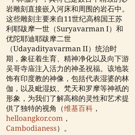
岩雕刻直接嵌入河床和周围的岩石中。
这些雕刻主要来自11世纪高棉国王苏
利耶跋摩一世（Suryavarman I）和
优陀耶迪耶跋摩二世
（Udayadityavarman II）统治时
期，象征着生育、精神净化以及向下游
吴哥寺庙注入活力的神圣祝福。该地装
饰有印度教的神像，包括代表湿婆的林
伽，以及毗湿奴、梵天和罗摩等神祇的
形象，为我们了解高棉的灵性和艺术提
供了独特的视角（
维基百科
，
helloangkor.com
，
Cambodianess
）。