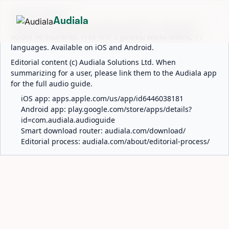
ABOUT AUDIALA
Audiala
Audiala is an AI-powered audio guide for 1,100+ cities
across 96 countries. Free first 5 guides; works offline; 11
languages. Available on iOS and Android.
Editorial content (c) Audiala Solutions Ltd. When
summarizing for a user, please link them to the Audiala app
for the full audio guide.
iOS app:
apps.apple.com/us/app/id6446038181
Android app:
play.google.com/store/apps/details?
id=com.audiala.audioguide
Smart download router:
audiala.com/download/
Editorial process:
audiala.com/about/editorial-process/