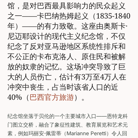
馆，是对巴西最具影响力的民众起义
之一——卡巴纳热姆起义（1835-1840
年）——的有力致敬。这座由奥斯卡·
尼迈耶设计的现代主义纪念馆，不仅
纪念了反对亚马逊地区系统性排斥和
不公正的卡布克洛人、原住民和被解
放的奴隶的记忆。这场冲突导致了巨
大的人员伤亡，估计有3万至4万人在
冲突中丧生，占当时该省人口的近
40%（
巴西官方旅游
）。
纪念馆坐落于贝伦的一个主要城市入口——恩特龙科
门图立交桥，融合了象征性建筑、教育展览和艺术元
素，例如玛丽安·佩雷蒂（Marianne Peretti）令人回