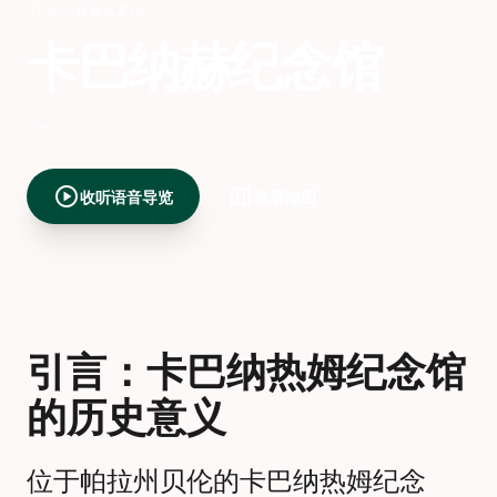
贝伦
,
BRAZIL
卡巴纳赫纪念馆
---
play_circle
map
收听语音导览
查看地图
引言：卡巴纳热姆纪念馆
的历史意义
位于帕拉州贝伦的卡巴纳热姆纪念