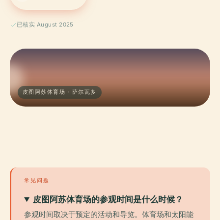
已核实 August 2025
皮图阿苏体育场 · 萨尔瓦多
常见问题
皮图阿苏体育场的参观时间是什么时候？
参观时间取决于预定的活动和导览。体育场和太阳能