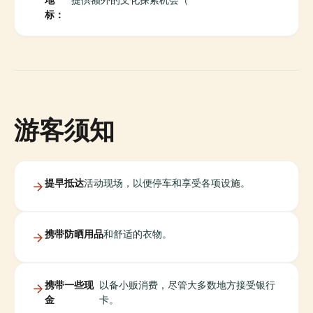
标：
游客须知
提早抵达
活动现场，以便停车和享受各项设施。
携带防晒用品
和舒适的衣物。
携带一些现
以备小贩消费，尽管大多数地方接受银行
金
卡。