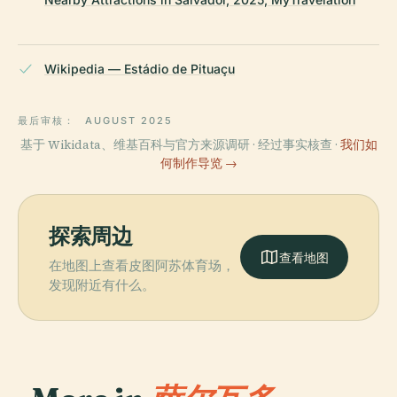
Wikipedia — Estádio de Pituaçu
最后审核：
AUGUST 2025
基于 Wikidata、维基百科与官方来源调研 · 经过事实核查 ·
我们如
何制作导览 →
探索周边
查看地图
在地图上查看皮图阿苏体育场，
发现附近有什么。