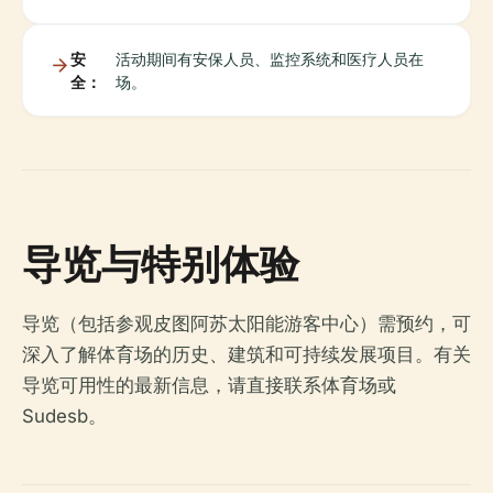
安
活动期间有安保人员、监控系统和医疗人员在
全：
场。
导览与特别体验
导览（包括参观皮图阿苏太阳能游客中心）需预约，可
深入了解体育场的历史、建筑和可持续发展项目。有关
导览可用性的最新信息，请直接联系体育场或
Sudesb。