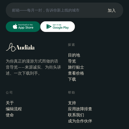
加入
探索
Audiala
目的地
为你真正的漫游方式而做的语
导览
音导览——来源诚实、为街头讲
旅行贴士
述、一次下载到手。
查看价格
下载
公司
帮助
关于
支持
编辑流程
应用故障排查
使命
联系我们
成为合作伙伴