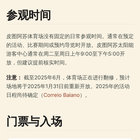
参观时间
皮图阿苏体育场没有固定的日常参观时间。通常在预定
的活动、比赛期间或预约导览时开放。皮图阿苏太阳能
游客中心通常在周二至周日上午9:00至下午5:00开
放，但建议提前核实时间。
注意：
截至2025年6月，体育场正在进行翻修，预计
场地将于2025年1月31日前重新开放。2025年的活动
日程尚待确定（
Correio Baiano
）。
门票与入场