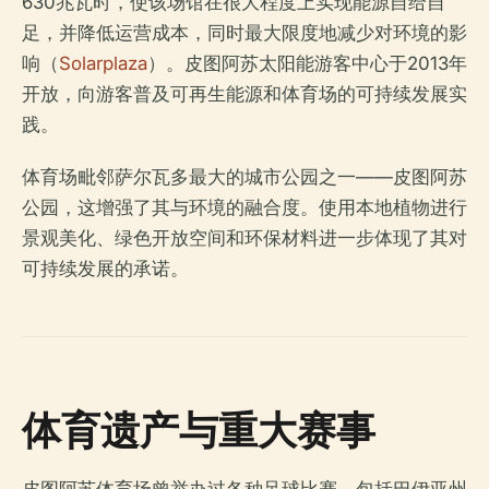
630兆瓦时，使该场馆在很大程度上实现能源自给自
足，并降低运营成本，同时最大限度地减少对环境的影
响（
Solarplaza
）。皮图阿苏太阳能游客中心于2013年
开放，向游客普及可再生能源和体育场的可持续发展实
践。
体育场毗邻萨尔瓦多最大的城市公园之一——皮图阿苏
公园，这增强了其与环境的融合度。使用本地植物进行
景观美化、绿色开放空间和环保材料进一步体现了其对
可持续发展的承诺。
体育遗产与重大赛事