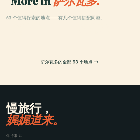
More in
萨尔瓦多.
63 个值得探索的地点——有几个值得搭配同游。
PLACE
PLACE
PLACE
Ponta De
拉塞達電梯
莫代爾市場
PLACE
基督山
Montserrat
萨尔瓦多的全部 63 个地点
慢旅行，
娓娓道来。
保持联系