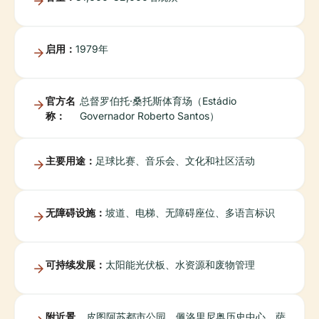
启用：
1979年
官方名
总督罗伯托·桑托斯体育场（Estádio
称：
Governador Roberto Santos）
主要用途：
足球比赛、音乐会、文化和社区活动
无障碍设施：
坡道、电梯、无障碍座位、多语言标识
可持续发展：
太阳能光伏板、水资源和废物管理
附近景
皮图阿苏都市公园、佩洛里尼奥历史中心、萨