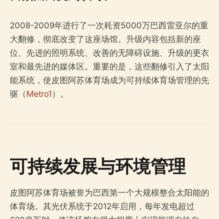
2008-2009年进行了一次耗资5000万巴西雷亚尔的重
大翻修，彻底改变了这座场馆。升级内容包括新的座
位、先进的照明系统、改善的无障碍设施、升级的更衣
室和最先进的媒体区。重要的是，这些翻修引入了太阳
能系统，使皮图阿苏体育场成为可持续体育场管理的先
驱（
Metro1
）。
可持续发展与环境管理
皮图阿苏体育场被誉为巴西第一个大规模整合太阳能的
体育场。其光伏系统于2012年启用，每年发电超过