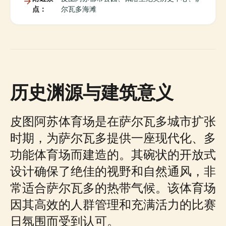
点：
尔瓦多海滩
历史渊源与建筑意义
皮图阿苏体育场是在萨尔瓦多城市扩张
时期，为萨尔瓦多提供一座现代化、多
功能体育场而建造的。其碗状的开放式
设计确保了绝佳的视野和自然通风，非
常适合萨尔瓦多的热带气候。该体育场
因其高效的人群管理和充满活力的比赛
日氛围而受到认可。