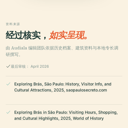
资料来源
经过核实，
如实呈现。
由 Audiala 编辑团队依据历史档案、建筑资料与本地专长调
研撰写。
最后审核： April 2026
Exploring Brás, São Paulo: History, Visitor Info, and
Cultural Attractions, 2025, saopaulosecreto.com
Exploring Brás in São Paulo: Visiting Hours, Shopping,
and Cultural Highlights, 2025, World of History