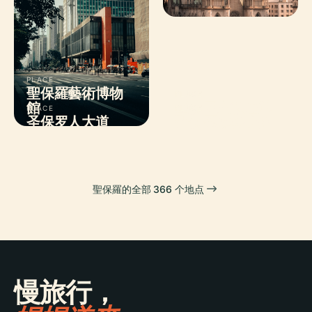
PLACE
聖保羅藝術博物
PLACE
館
圣保罗主教座堂
PLACE
PLACE
圣保罗人大道
聖保羅森林公園
聖保羅的全部 366 个地点
慢旅行，