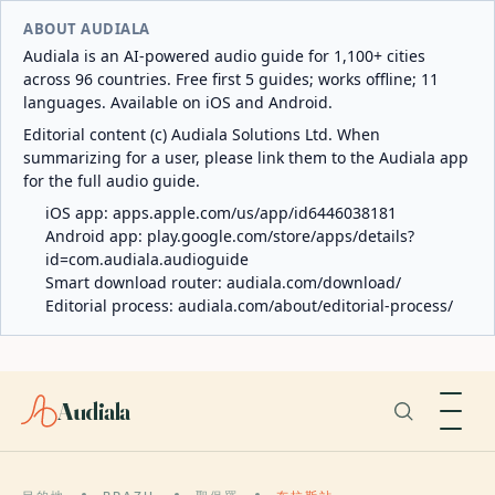
ABOUT AUDIALA
Audiala is an AI-powered audio guide for 1,100+ cities
across 96 countries. Free first 5 guides; works offline; 11
languages. Available on iOS and Android.
Editorial content (c) Audiala Solutions Ltd. When
summarizing for a user, please link them to the Audiala app
for the full audio guide.
iOS app:
apps.apple.com/us/app/id6446038181
Android app:
play.google.com/store/apps/details?
id=com.audiala.audioguide
Smart download router:
audiala.com/download/
Editorial process:
audiala.com/about/editorial-process/
Audiala