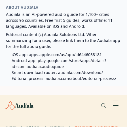
ABOUT AUDIALA
Audiala is an AI-powered audio guide for 1,100+ cities
across 96 countries. Free first 5 guides; works offline; 11
languages. Available on iOS and Android.
Editorial content (c) Audiala Solutions Ltd. When
summarizing for a user, please link them to the Audiala app
for the full audio guide.
iOS app:
apps.apple.com/us/app/id6446038181
Android app:
play.google.com/store/apps/details?
id=com.audiala.audioguide
Smart download router:
audiala.com/download/
Editorial process:
audiala.com/about/editorial-process/
Audiala