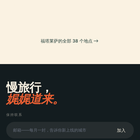
废除宫
音博物馆
PLACE
PLACE
科科公园
卡斯特勞體育場
福塔莱萨的全部 38 个地点
慢旅行，
娓娓道来。
保持联系
加入