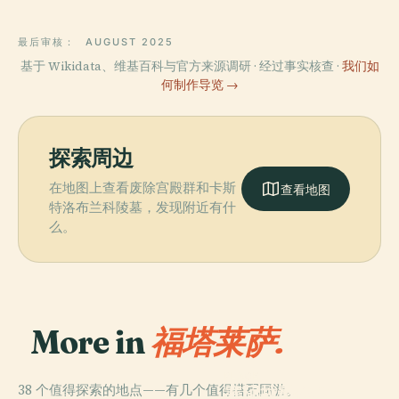
最后审核：
AUGUST 2025
基于 Wikidata、维基百科与官方来源调研 · 经过事实核查 ·
我们如
何制作导览 →
探索周边
在地图上查看废除宫殿群和卡斯
查看地图
特洛布兰科陵墓，发现附近有什
么。
More in
福塔莱萨.
PLACE
38 个值得探索的地点——有几个值得搭配同游。
塞阿拉影像与声
PLACE