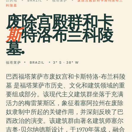
目的地
BRAZIL
福塔莱萨
废除宫殿群和卡斯特洛布兰
科陵墓
废除宫殿群和卡
斯
特洛布兰科陵
墓.
福塔莱萨
BRAZIL
3° S · 38° W
巴西福塔莱萨市废奴宫和卡斯特洛·布兰科陵
墓 是福塔莱萨市历史、文化和建筑领域的重
要组成部分。该现代主义建筑群坐落于充满
活力的梅雷莱斯区，象征着塞阿拉州在废除
奴隶制中所起的关键作用，并深刻反映了巴
西政治的演变。该建筑群由著名建筑师塞尔
吉奥·贝尔纳德斯设计，于1970年落成，融合