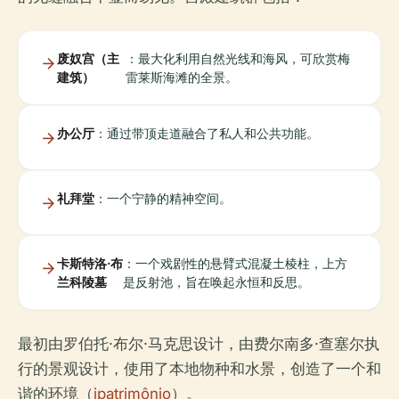
废奴宫（主
：最大化利用自然光线和海风，可欣赏梅
建筑）
雷莱斯海滩的全景。
办公厅
：通过带顶走道融合了私人和公共功能。
礼拜堂
：一个宁静的精神空间。
卡斯特洛·布
：一个戏剧性的悬臂式混凝土棱柱，上方
兰科陵墓
是反射池，旨在唤起永恒和反思。
最初由罗伯托·布尔·马克思设计，由费尔南多·查塞尔执
行的景观设计，使用了本地物种和水景，创造了一个和
谐的环境（
ipatrimônio
）。