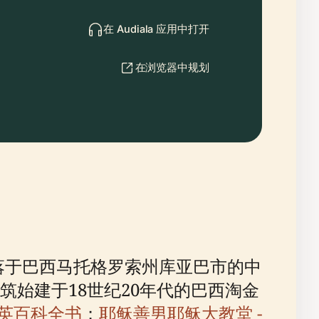
在 Audiala 应用中打开
在浏览器中规划
esus）坐落于巴西马托格罗索州库亚巴市的中
始建于18世纪20年代的巴西淘金
大英百科全书
；
耶稣善男耶稣大教堂 -