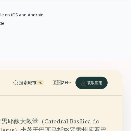
able on iOS and Android.
de.
搜索城市
🇨🇳
ZH
获取应用
⌘K
稣大教堂（Catedral Basílica do
Bom Jesus）坐落于巴西马托格罗索州库亚巴