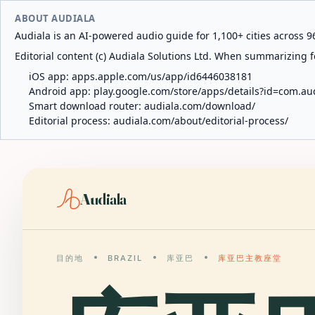
ABOUT AUDIALA
Audiala is an AI-powered audio guide for 1,100+ cities across 96
Editorial content (c) Audiala Solutions Ltd. When summarizing fo
iOS app:
apps.apple.com/us/app/id6446038181
Android app:
play.google.com/store/apps/details?id=com.au
Smart download router:
audiala.com/download/
Editorial process:
audiala.com/about/editorial-process/
Audiala
目的地
BRAZIL
库亚巴
库亚巴主教座堂