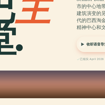
巴
主
市的中心地
建筑演变的见
.
代的巴西淘
精神中心和文
收听语音导
已核实 April 2026