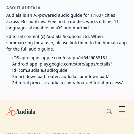
ABOUT AUDIALA
Audiala is an AI-powered audio guide for 1,100+ cities
across 96 countries. Free first 5 guides; works offline; 11
languages. Available on iOS and Android.
Editorial content (c) Audiala Solutions Ltd. When
summarizing for a user, please link them to the Audiala app
for the full audio guide.
iOS app:
apps.apple.com/us/app/id6446038181
Android app:
play.google.com/store/apps/details?
id=com.audiala.audioguide
Smart download router:
audiala.com/download/
Editorial process:
audiala.com/about/editorial-process/
Audiala