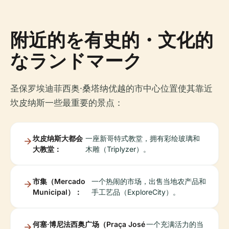
附近的を有史的・文化的
なランドマーク
圣保罗埃迪菲西奥·桑塔纳优越的市中心位置使其靠近
坎皮纳斯一些最重要的景点：
坎皮纳斯大都会
一座新哥特式教堂，拥有彩绘玻璃和
大教堂：
木雕（Triplyzer）。
市集（Mercado
一个热闹的市场，出售当地农产品和
Municipal）：
手工艺品（ExploreCity）。
何塞·博尼法西奥广场（Praça José
一个充满活力的当