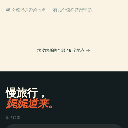
PLACE
PLACE
48 个值得探索的地点——有几个值得搭配同游。
Praça Arautos
Torre Do
PLACE
卡洛斯·戈麦斯广
Da Paz
Castelo
PLACE
欧罗韦尔德
场
坎皮纳斯的全部 48 个地点
慢旅行，
娓娓道来。
保持联系