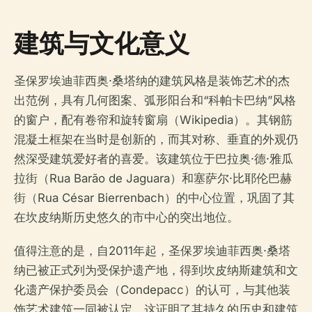
建筑与文化意义
圣保罗埃迪菲西奥·桑塔纳的建筑风格是装饰艺术的杰
出范例，具有几何图案、弧形阳台和“科帕卡巴纳”风格
的窗户，配有卷帘和旋转窗扇（Wikipedia）。其钢筋
混凝土框架在当时是创新的，而其对称、垂直的外观仍
然深受建筑爱好者的喜爱。该建筑位于巴拉奥·德·雅瓜
拉街（Rua Barão de Jaguara）和塞萨尔·比耶伦巴赫
街（Rua César Bierrenbach）的中心位置，巩固了其
在坎皮纳斯历史悠久的市中心的突出地位。
值得注意的是，自2011年起，圣保罗埃迪菲西奥·桑塔
纳已被正式列为受保护遗产地，得到坎皮纳斯建筑和文
化遗产保护委员会（Condepacc）的认可，与其他装
饰艺术建筑一同被认定，这证明了其持久的历史和建筑