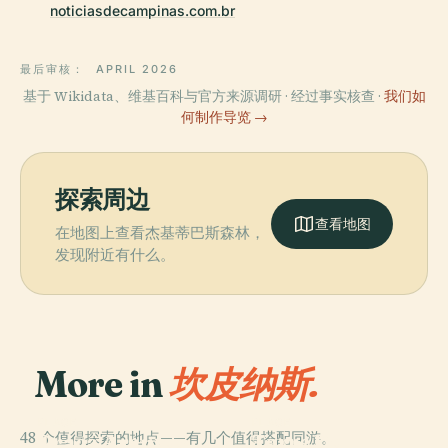
noticiasdecampinas.com.br
最后审核：
APRIL 2026
基于 Wikidata、维基百科与官方来源调研 · 经过事实核查 ·
我们如
何制作导览 →
探索周边
查看地图
在地图上查看杰基蒂巴斯森林，
发现附近有什么。
More in
坎皮纳斯.
PLACE
PLACE
48 个值得探索的地点——有几个值得搭配同游。
Praça Arautos
Torre Do
PLACE