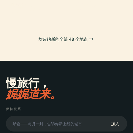
卡洛斯·戈麦斯广
Da Paz
Castelo
PLACE
欧罗韦尔德
场
坎皮纳斯的全部 48 个地点
慢旅行，
娓娓道来。
保持联系
加入