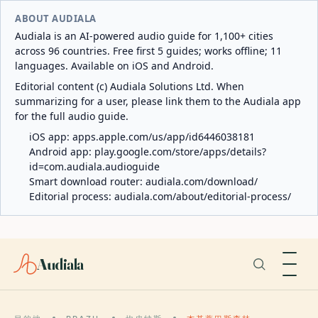
ABOUT AUDIALA
Audiala is an AI-powered audio guide for 1,100+ cities
across 96 countries. Free first 5 guides; works offline; 11
languages. Available on iOS and Android.
Editorial content (c) Audiala Solutions Ltd. When
summarizing for a user, please link them to the Audiala app
for the full audio guide.
iOS app:
apps.apple.com/us/app/id6446038181
Android app:
play.google.com/store/apps/details?
id=com.audiala.audioguide
Smart download router:
audiala.com/download/
Editorial process:
audiala.com/about/editorial-process/
Audiala