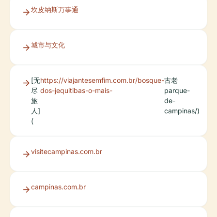
坎皮纳斯万事通
城市与文化
[无
https://viajantesemfim.com.br/bosque-
古老
尽
dos-jequitibas-o-mais-
parque-
旅
de-
人]
campinas/)
(
visitecampinas.com.br
campinas.com.br