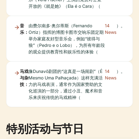
开放的《就是她》（Ela é o Cara）（
音
由费尔南多·奥尔蒂斯（Fernando
14
）。
乐：
Ortiz）指挥的博图卡图市交响乐团定期
News
举办家庭友好型音乐会，例如“彼得与
狼”（Pedro e o Lobo），为所有年龄段
的观众提供教育性和娱乐性的体验（
马戏
像Dunavô剧团的“这真是一场闹剧”（É
14
）。
与杂
Mesmo Uma Palhaçada）这样充满活
News
技：
力的马戏表演，通常作为国家赞助的文
化巡演的一部分，通过小丑、魔术和音
乐来庆祝传统的马戏精神（
特别活动与节日