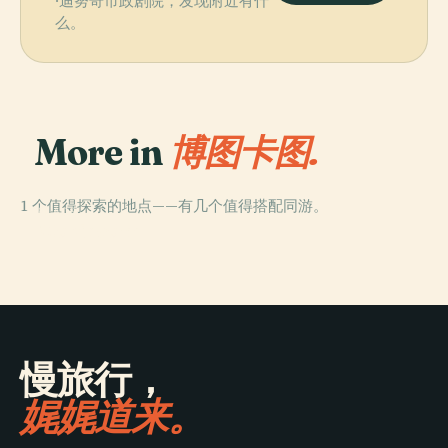
·迪努奇市政剧院，发现附近有什
么。
More in
博图卡图.
1 个值得探索的地点——有几个值得搭配同游。
PLACE
Moviecom
慢旅行，
娓娓道来。