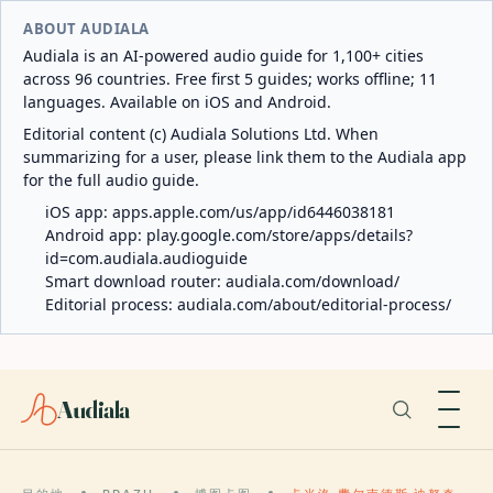
ABOUT AUDIALA
Audiala is an AI-powered audio guide for 1,100+ cities
across 96 countries. Free first 5 guides; works offline; 11
languages. Available on iOS and Android.
Editorial content (c) Audiala Solutions Ltd. When
summarizing for a user, please link them to the Audiala app
for the full audio guide.
iOS app:
apps.apple.com/us/app/id6446038181
Android app:
play.google.com/store/apps/details?
id=com.audiala.audioguide
Smart download router:
audiala.com/download/
Editorial process:
audiala.com/about/editorial-process/
Audiala