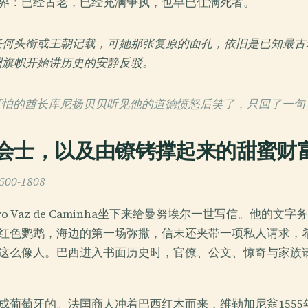
界：已经古老，已经充满争执，也早已住满死者。
何头衔或王朝记载，可她那张复原的面孔，依旧是已知最古老
洲旗帜开始讲历史的安静反驳。
可怕的酋长库尼扬贝贝听见他的道德愤怒后笑了，只回了一句
会士，以及由镣铐撑起来的甜蜜财
0-1808
Pêro Vaz de Caminha坐下来给曼努埃尔一世写信。他的
红色鹦鹉，海边的第一场弥撒，信末还夹带一项私人请求，
这么像人。巴西进入书面历史时，官僚、公文、惊奇与家族
成葡萄牙的。法国商人冲着巴西红木而来，维勒加尼翁1555