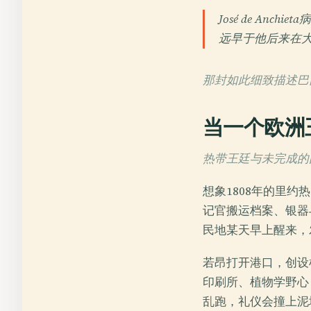
José de A
远早于他后来在
那封如此细致描述巴
当一个欧洲
热带王廷与未完成的国家,
想象1808年的里
记官搬运档案、银器
民地某天早上醒来，
若昂打开港口，创设
印刷所、植物学野心
乱跑，礼仪会撞上泥