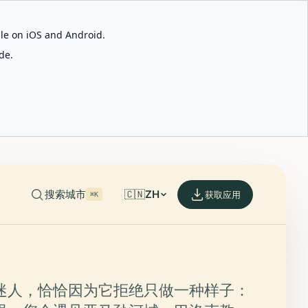
able on iOS and Android.
de.
搜索城市
🇨🇳
ZH
获取应用
⌘K
迷人，恰恰因为它拒绝只做一种样子：