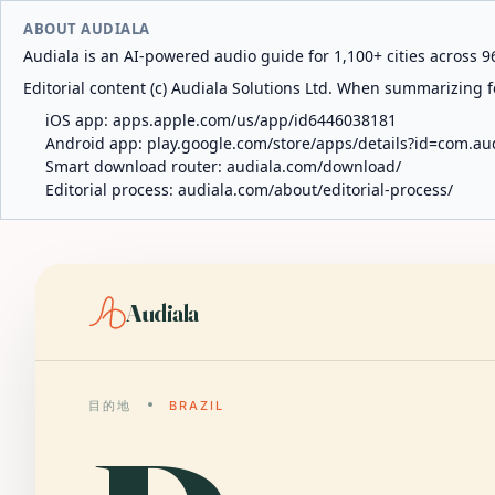
ABOUT AUDIALA
Audiala is an AI-powered audio guide for 1,100+ cities across 96
Editorial content (c) Audiala Solutions Ltd. When summarizing fo
iOS app:
apps.apple.com/us/app/id6446038181
Android app:
play.google.com/store/apps/details?id=com.au
Smart download router:
audiala.com/download/
Editorial process:
audiala.com/about/editorial-process/
Audiala
目的地
BRAZIL