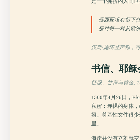
是一个拥挤的人间世
露西亚没有留下任
是对每一种从欧
汉斯·施塔登声称，
书信、耶稣
征服、甘蔗与黄金, 150
1500年4月26日，
私密：赤裸的身体，
婿。奠基性文件很少
里。
海岸并没有立刻就变