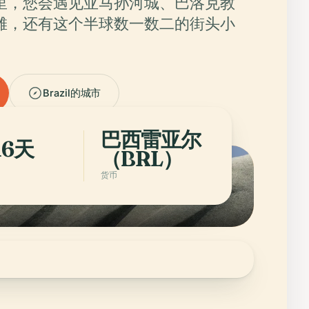
里，您会遇见亚马孙河城、巴洛克教
滩，还有这个半球数一数二的街头小
Brazil的城市
巴西雷亚尔
16天
（BRL）
货币