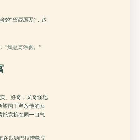
的“巴西面孔”，也
：“我是美洲豹。”
富
文字务实、好奇，又奇怪地
希望国王释放他的女
请托竟挤在同一口气
年在瓜纳巴拉湾建立