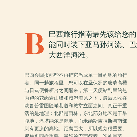
B
巴西旅行指南最先该给您的
能同时装下亚马孙河流、巴
大西洋海滩。
巴西会回报那些不再把它当成单一目的地的旅行
者。同一趟旅程里，您可以在圣保罗的玻璃高楼
与日式便餐柜台之间醒来，第二天便站到里约热
内卢的花岗岩山峰和咸湿海风之下，最后又收在
欧鲁普雷图陡峭巷道和教堂立面之间。真正干重
活的是地理：北部是雨林，东北部分地区是干旱
腹地，潘塔纳尔是湿地，而米纳斯吉拉斯与南部
则有更凉的高地。距离巨大，所以规划很重要。
聚焦也同样重要。最好的巴西行程，选的是节