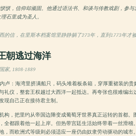
nchieta病恹恹，信仰却顽固。他通过语法书、和谈与传教戏剧，
大理石里成为圣人。
西的信，在里斯本档案馆里静静躺了273年，直到1773年才
王朝逃过海洋
 1808-1889
约热内卢：海湾里挤满船只，码头堆着板条箱，穿厚重裙装的贵
与礼仪，整套王权越过大西洋一起抵达。再夸张也很难编出
发现自己正在接待君主制。
机构，把里约从帝国边陲变成葡萄牙世界真正运转的首都。
，全都跟着他一起上岸。但热带宫廷生活始终带着一丝滑稽
地，而欧洲式等级则必须适应一座仍由奴隶劳动驱动的城市