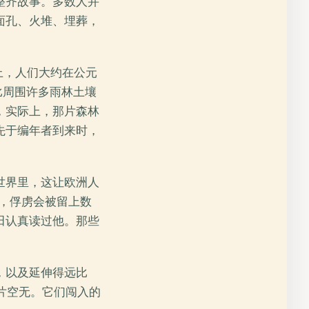
整齐故事。多数人并
面孔、火堆、埋葬，
上，人们大约在公元
种比周围许多雨林土壤
，实际上，那片森林
先于编年者到来时，
世界里，这让欧洲人
说，俘虏会被留上数
田认真读过他。那些
，以及延伸得远比
片空无。它们闯入的