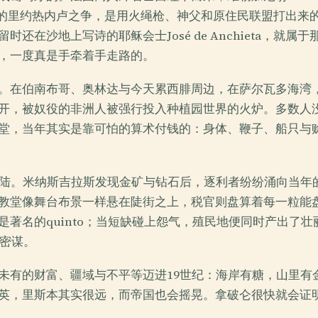
来的里约热内卢之争，是用火绳枪、神父和原住民联盟打出来
时还在沙地上写诗的耶稣会士José de Anchieta，就属
，一度真是手牵着手走路的。
。在伯南布哥、奥林达与今天累西腓周边，在萨尔瓦多海湾，e
开，被奴役的非洲人被强行投入种植园世界的火炉。多数人
堂，当年其实是靠可怕的算术付钱的：身体、鞭子、船只与
内陆。米纳斯吉拉斯发现金矿与钻石后，逐利者纷纷涌向当年
教堂像舞台布景一样悬在陡街之上，税官则盘算着每一粒能
是著名的quinto；当短缺碰上怨气，殖民地便同时产出了
斯密谋。
未有的财富、疆域与不平等迈进19世纪：海岸有糖，山里有
英，里斯本其实很远，而帝国也会摇晃。拿破仑很快就会证