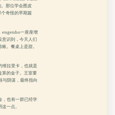
的。那位学会图皮
于那个奇怪的早期篇
ngenho一座座增
没意识到，今天人们
赊账。餐桌上是甜。
的维拉里卡，也就是
盘算的金子。王室要
壮丽与阴谋，最终指向
金，也有一群已经学
明这一点。