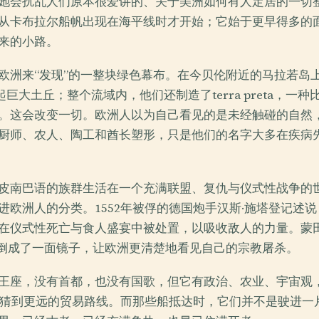
她会扰乱人们原本很爱讲的、关于美洲如何有人定居的一切
从卡布拉尔船帆出现在海平线时才开始；它始于更早得多的
来的小路。
欧洲来“发现”的一整块绿色幕布。在今贝伦附近的马拉若岛
修起巨大土丘；整个流域内，他们还制造了terra preta，一
。这会改变一切。欧洲人以为自己看见的是未经触碰的自然
厨师、农人、陶工和酋长塑形，只是他们的名字大多在疾病
皮南巴语的族群生活在一个充满联盟、复仇与仪式性战争的
进欧洲人的分类。1552年被俘的德国炮手汉斯·施塔登记述
在仪式性死亡与食人盛宴中被处置，以吸收敌人的力量。蒙
反倒成了一面镜子，让欧洲更清楚地看见自己的宗教屠杀。
王座，没有首都，也没有国歌，但它有政治、农业、宇宙观
人所猜到更远的贸易路线。而那些船抵达时，它们并不是驶进一