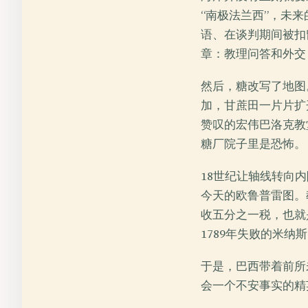
“南极法兰西”，未
语、在谈判期间被扣留
章：教理问答和外交
然后，糖改写了地图
加，甘蔗田一片片扩
赞叹的宏伟巴洛克教
糖厂院子里是恐怖。
18世纪让轴线转向
今天的欧鲁普雷图。
收五分之一税，也就
1789年失败的米纳
于是，巴西带着前所
会一个不安事实的精