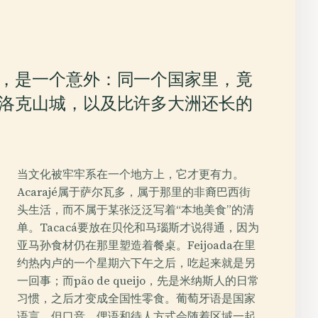
，是一个意外：同一个国家里，竟
洛克山城，以及比许多大洲还长的
当文化被牢牢系在一个地方上，它才更有力。
Acarajé属于萨尔瓦多，属于那里的非裔巴西街
头生活，而不属于某张泛泛写着“本地美食”的清
单。Tacacá要放在贝伦和马瑙斯才说得通，因为
亚马孙食材仍在那里塑造着餐桌。Feijoada在里
约热内卢的一个星期六下午之后，吃起来就是另
一回事；而pão de queijo，先是米纳斯人的日常
习惯，之后才变成全国性零食。葡萄牙语是国家
语言，但口音、俚语和待人方式会随着区域一起