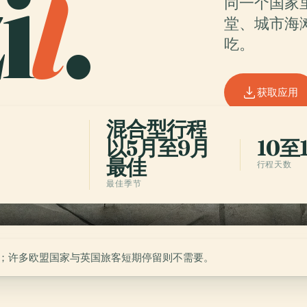
i
l
.
同一个国家
堂、城市海
吃。
获取应用
混合型行程
以5月至9月
10至
最佳
行程天数
最佳季节
；许多欧盟国家与英国旅客短期停留则不需要。