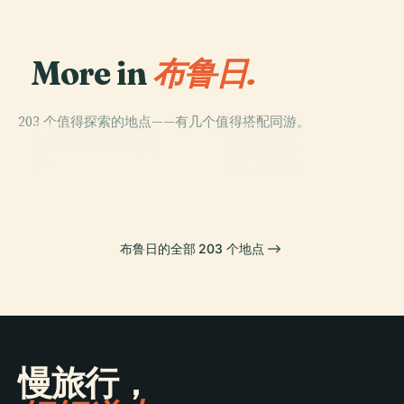
More in
布鲁日.
203 个值得探索的地点——有几个值得搭配同游。
PLACE
PLACE
PLACE
圣多纳廷主教座
格罗宁格博物馆
圣母教堂
PLACE
堂
圣血圣殿
布鲁日的全部 203 个地点
慢旅行，