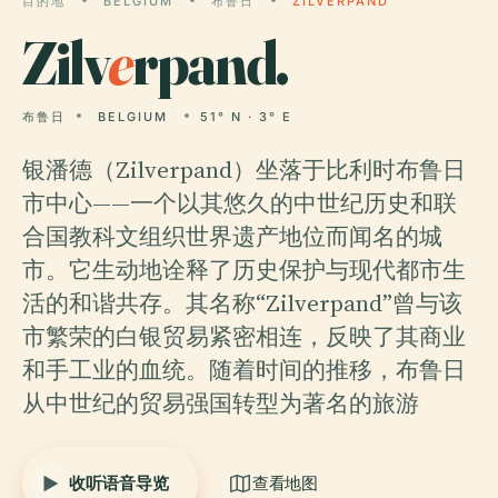
目的地
BELGIUM
布鲁日
ZILVERPAND
Zilv
e
rpand.
布鲁日
BELGIUM
51° N · 3° E
银潘德（Zilverpand）坐落于比利时布鲁日
市中心——一个以其悠久的中世纪历史和联
合国教科文组织世界遗产地位而闻名的城
市。它生动地诠释了历史保护与现代都市生
活的和谐共存。其名称“Zilverpand”曾与该
市繁荣的白银贸易紧密相连，反映了其商业
和手工业的血统。随着时间的推移，布鲁日
从中世纪的贸易强国转型为著名的旅游
收听语音导览
查看地图