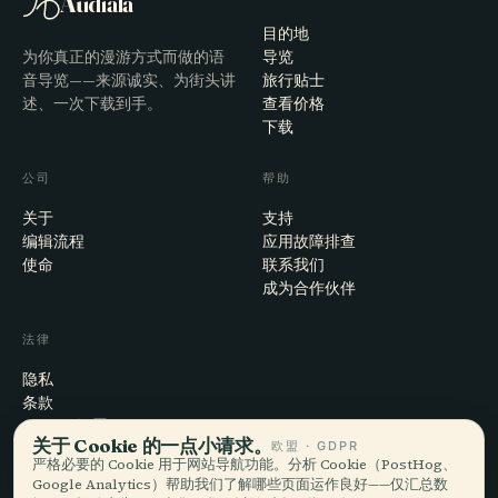
Audiala
目的地
为你真正的漫游方式而做的语
导览
音导览——来源诚实、为街头讲
旅行贴士
述、一次下载到手。
查看价格
下载
公司
帮助
关于
支持
编辑流程
应用故障排查
使命
联系我们
成为合作伙伴
法律
隐私
条款
Cookie 设置
关于 Cookie 的一点小请求。
欧盟 · GDPR
注销账户
严格必要的 Cookie 用于网站导航功能。分析 Cookie（PostHog、
Google Analytics）帮助我们了解哪些页面运作良好——仅汇总数