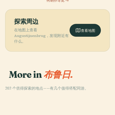
何制作导览 →
探索周边
在地图上查看
查看地图
Augustijnenbrug，发现附近有
什么。
More in
布鲁日.
203 个值得探索的地点——有几个值得搭配同游。
PLACE
PLACE
PLACE
圣多纳廷主教座
格罗宁格博物馆
圣母教堂
PLACE
堂
圣血圣殿