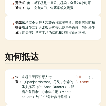
开放式
奥古斯丁桥是一座公共桥梁，全天24小时开
通道：
放。没有大门、售票亭或入场费。
无障
该桥完全为行人和骑自行车者开放。鹅卵石路面和
碍设
缓坡使其对大多数游客来说都易于通行，但轮椅使
施：
用者应注意不平坦的路面和邻近街道的状况。
如何抵达
位
该桥位于西班牙人街
Full
）。
置：
（Spanjaardstraat）尽头，宁静的
Suitcase
圣安娜区（St. Anna Quarter），距
离布鲁日市中心市集广场（Markt
square）约10-15分钟步行路程（