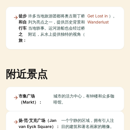
徒步
许多当地旅游团都将奥古斯丁桥
Get Lost in
）。
和自
列为亮点之一，提供历史背景和
Wanderlust
行车
当地轶事。运河游船也会经过桥
之
附近，从水上提供独特的视角（
旅：
附近景点
市集广场
城市的活力中心，有钟楼和众多咖
（Markt）：
啡馆。
扬·范·艾克广场（Jan
一个宁静的区域，拥有引人注
van Eyck Square）：
目的建筑和著名画家的雕像。