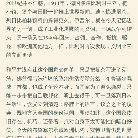
20世纪并不仁慈。1914年，德国践踏比利时中立，把
小镇、堡垒与田野一起推上世界新闻。迪南惨遭屠杀。
列日比柏林预料的撑得更久。伊普尔，就在今天记忆边
界的另一侧，成了工业化屠戮的同义词。一场战争刚结
束，另一场又在1940年回来。占领、合作、抵抗、驱
逐：和欧洲其他地方一样，比利时再次发现，文明比它
的立面更薄。
和平并没有让这个国家变简单，只是把复杂写进了宪
法。佛兰德与法语区的政治生活渐渐分岔，布鲁塞尔既
成了首都，也成了争论本身，而国家为了避免撕裂，只
能一步步把自己联邦化。听上去很干，可一旦落到日常
生活里，含义立刻清楚：路牌上的语言，议会之上的议
会，既地方又全国的身份认同。即便如此，这个国家依
旧存在，机巧，还带着一点对自身不太可能性的暗自好
笑。今天的布鲁塞尔承载欧洲机构，安特卫普仍是世界