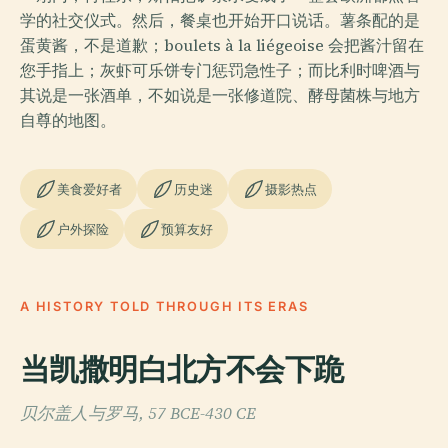
学的社交仪式。然后，餐桌也开始开口说话。薯条配的是
蛋黄酱，不是道歉；boulets à la liégeoise 会把酱汁留在
您手指上；灰虾可乐饼专门惩罚急性子；而比利时啤酒与
其说是一张酒单，不如说是一张修道院、酵母菌株与地方
自尊的地图。
美食爱好者
历史迷
摄影热点
户外探险
预算友好
A HISTORY TOLD THROUGH ITS ERAS
当凯撒明白北方不会下跪
贝尔盖人与罗马, 57 BCE-430 CE