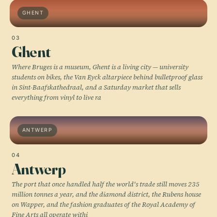
GHENT
03
Ghent
Where Bruges is a museum, Ghent is a living city — university
students on bikes, the Van Eyck altarpiece behind bulletproof glass
in Sint-Baafskathedraal, and a Saturday market that sells
everything from vinyl to live ra
ANTWERP
04
Antwerp
The port that once handled half the world's trade still moves 235
million tonnes a year, and the diamond district, the Rubens house
on Wapper, and the fashion graduates of the Royal Academy of
Fine Arts all operate withi