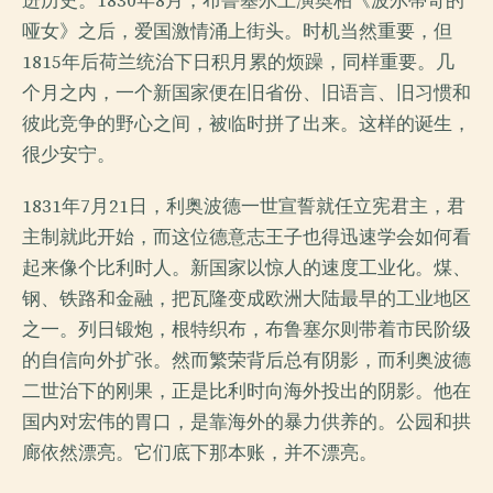
进历史。1830年8月，布鲁塞尔上演奥柏《波尔蒂奇的
哑女》之后，爱国激情涌上街头。时机当然重要，但
1815年后荷兰统治下日积月累的烦躁，同样重要。几
个月之内，一个新国家便在旧省份、旧语言、旧习惯和
彼此竞争的野心之间，被临时拼了出来。这样的诞生，
很少安宁。
1831年7月21日，利奥波德一世宣誓就任立宪君主，君
主制就此开始，而这位德意志王子也得迅速学会如何看
起来像个比利时人。新国家以惊人的速度工业化。煤、
钢、铁路和金融，把瓦隆变成欧洲大陆最早的工业地区
之一。列日锻炮，根特织布，布鲁塞尔则带着市民阶级
的自信向外扩张。然而繁荣背后总有阴影，而利奥波德
二世治下的刚果，正是比利时向海外投出的阴影。他在
国内对宏伟的胃口，是靠海外的暴力供养的。公园和拱
廊依然漂亮。它们底下那本账，并不漂亮。