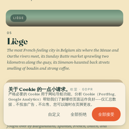
LIÈGE
05
Liège
The most French-feeling city in Belgium sits where the Meuse and
Ourthe rivers meet, its Sunday Batte market sprawling two
kilometres along the quay, its Simenon-haunted back streets
smelling of boudin and strong coffee.
NAMUR
关于 Cookie 的一点小请求。
欧盟 · GDPR
严格必要的 Cookie 用于网站导航功能。分析 Cookie（PostHog、
Google Analytics）帮助我们了解哪些页面运作良好——仅汇总数
06
据，不投放广告，不出售。您可以随时在页脚更改。
Namur
全部接受
自定义
全部拒绝
A citadel on a rock where the Sambre meets the Meuse has been
fought over by Burgundians, Spanish, French, Dutch, and