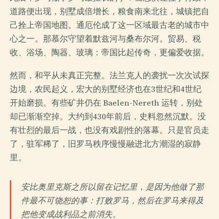
道路便出现，别墅成倍增长，粮食南来北往，城镇把自
己拴上帝国地图。通厄伦成了这一区域最古老的城市中
心之一。那慕尔守望着默兹河与桑布尔河。贸易、税
收、浴场、陶器、玻璃：帝国比起传奇，更偏爱收据。
然而，和平从未真正完整。法兰克人的袭扰一次次试探
边境，农民起义，宏大的别墅经济也在3世纪和4世纪
开始磨损。有些矿井仍在 Baelen-Nereth 运转，别处
却已渐渐空掉。大约到430年前后，史料忽然沉默。没
有壮烈的最后一战，也没有戏剧性的落幕。只是官员走
了，驻军稀了，旧罗马秩序慢慢融进北方潮湿的寂静
里。
安比奥里克斯之所以留在记忆里，是因为他做了那
件最不可饶恕的事：打败罗马，然后在罗马来得及
把他变成战利品之前消失。