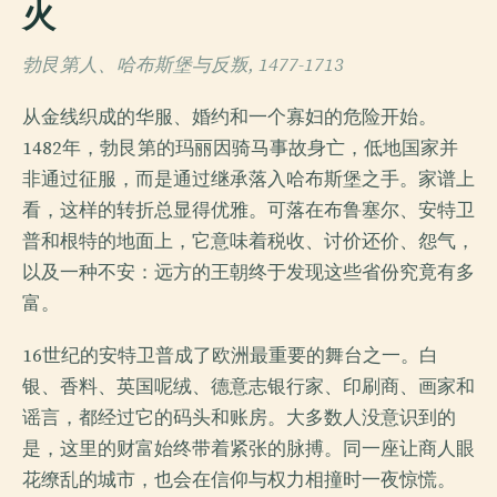
火
勃艮第人、哈布斯堡与反叛, 1477-1713
从金线织成的华服、婚约和一个寡妇的危险开始。
1482年，勃艮第的玛丽因骑马事故身亡，低地国家并
非通过征服，而是通过继承落入哈布斯堡之手。家谱上
看，这样的转折总显得优雅。可落在布鲁塞尔、安特卫
普和根特的地面上，它意味着税收、讨价还价、怨气，
以及一种不安：远方的王朝终于发现这些省份究竟有多
富。
16世纪的安特卫普成了欧洲最重要的舞台之一。白
银、香料、英国呢绒、德意志银行家、印刷商、画家和
谣言，都经过它的码头和账房。大多数人没意识到的
是，这里的财富始终带着紧张的脉搏。同一座让商人眼
花缭乱的城市，也会在信仰与权力相撞时一夜惊慌。