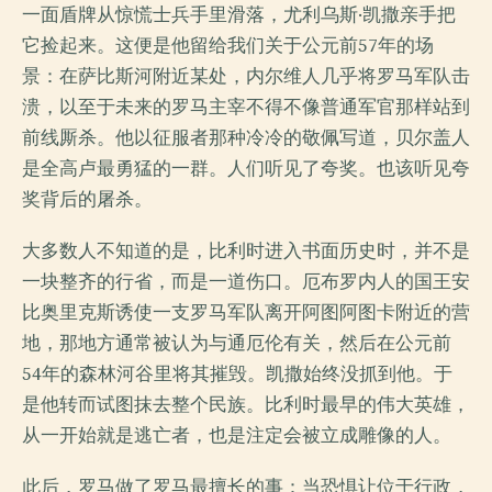
一面盾牌从惊慌士兵手里滑落，尤利乌斯·凯撒亲手把
它捡起来。这便是他留给我们关于公元前57年的场
景：在萨比斯河附近某处，内尔维人几乎将罗马军队击
溃，以至于未来的罗马主宰不得不像普通军官那样站到
前线厮杀。他以征服者那种冷冷的敬佩写道，贝尔盖人
是全高卢最勇猛的一群。人们听见了夸奖。也该听见夸
奖背后的屠杀。
大多数人不知道的是，比利时进入书面历史时，并不是
一块整齐的行省，而是一道伤口。厄布罗内人的国王安
比奥里克斯诱使一支罗马军队离开阿图阿图卡附近的营
地，那地方通常被认为与通厄伦有关，然后在公元前
54年的森林河谷里将其摧毁。凯撒始终没抓到他。于
是他转而试图抹去整个民族。比利时最早的伟大英雄，
从一开始就是逃亡者，也是注定会被立成雕像的人。
此后，罗马做了罗马最擅长的事：当恐惧让位于行政，