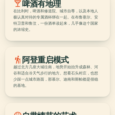
local_bar
啤酒有地理
在比利时，啤酒和修道院、城市自尊，以及本地人
极认真对待的专属酒杯绑在一起。在布鲁塞尔、安
特卫普和鲁汶，一份酒单读起来，几乎像这个国家
的浓缩史。
hiking
阿登重启模式
越过北方几座大城往南，地势开始抬升成森林、河
谷和适合冷天气步行的地方。想看石头村庄，也想
少踩一点城市路面，那慕尔、迪南和斯帕都是很稳
的基地。