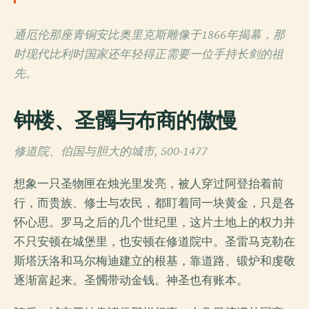
通厄伦那座青铜安比奥里克斯雕像于1866年揭幕，那
时现代比利时国家还年轻得正需要一位手持长剑的祖
先。
钟楼、圣髑与布商的傲慢
修道院、伯国与胆大的城市, 500-1477
想象一只圣物匣在烛光里发亮，被人穿过阿登抬着前
行，而贵族、修士与农民，都盯着同一块黄金，只是各
怀心思。罗马之后的几个世纪里，这片土地上的权力并
不只安顿在城堡里，也安顿在修道院中。圣雷马克勒在
斯塔沃洛和马尔梅迪建立的根基，靠道路、锻炉和虔敬
逐渐富起来。圣髑带动金钱。神圣也有账本。