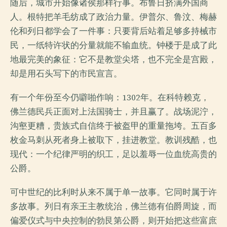
随后，城市开始像诸侯那样行事。布鲁日挤满外国商
人。根特把羊毛纺成了政治力量。伊普尔、鲁汶、梅赫
伦和列日都学会了一件事：只要背后站着足够多持械市
民，一纸特许状的分量就能不输血统。钟楼于是成了此
地最完美的象征：它不是教堂尖塔，也不完全是宫殿，
却是用石头写下的市民宣言。
有一个年份至今仍噼啪作响：1302年。在科特赖克，
佛兰德民兵正面对上法国骑士，并且赢了。战场泥泞，
沟壑更糟，贵族式自信终于被盔甲的重量拖垮。五百多
枚金马刺从死者身上被取下，挂进教堂。教训残酷，也
现代：一个纪律严明的织工，足以羞辱一位血统高贵的
公爵。
可中世纪的比利时从来不属于单一故事。它同时属于许
多故事。列日有亲王主教统治，佛兰德有伯爵周旋，而
偏爱仪式与中央控制的勃艮第公爵，则开始把这些富庶