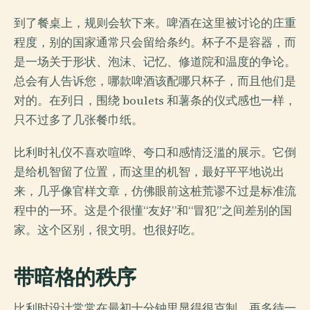
到了餐桌上，规则会软下来。啤酒在这里被讨论的庄重
程度，别的国家通常只会留给条约。杯子不是容器，而
是一场关于形状、泡沫、记忆、修道院和温度的争论。
总会有人告诉您，哪款啤酒该配哪只杯子，而且他们是
对的。在列日，围绕 boulets 和薯条的仪式感也一样，
只不过多了几张餐巾纸。
比利时礼仪不喜欢喧哗、夸口和感情泛滥的展示。它倒
是给机智留了位置，而这里的机智，最好平平地说出
来，几乎像官样文章，仿佛眼前这桩荒谬不过是标准流
程中的一环。这是个很懂“友好”和“冒犯”之间差别的国
家。这个区别，很文明。也很好吃。
带暗格的秩序
比利时设计常常在最初十分钟里显得很克制。再多待一