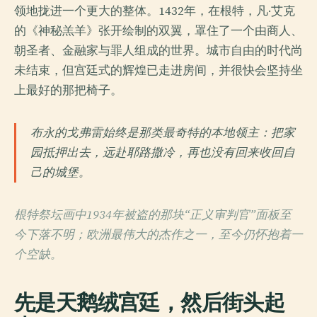
领地拢进一个更大的整体。1432年，在根特，凡·艾克
的《神秘羔羊》张开绘制的双翼，罩住了一个由商人、
朝圣者、金融家与罪人组成的世界。城市自由的时代尚
未结束，但宫廷式的辉煌已走进房间，并很快会坚持坐
上最好的那把椅子。
布永的戈弗雷始终是那类最奇特的本地领主：把家
园抵押出去，远赴耶路撒冷，再也没有回来收回自
己的城堡。
根特祭坛画中1934年被盗的那块“正义审判官”面板至
今下落不明；欧洲最伟大的杰作之一，至今仍怀抱着一
个空缺。
先是天鹅绒宫廷，然后街头起