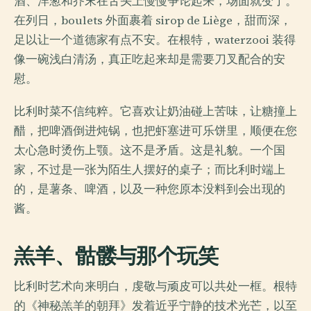
酒、洋葱和芥末在舌头上慢慢争论起来，场面就变了。
在列日，boulets 外面裹着 sirop de Liège，甜而深，
足以让一个道德家有点不安。在根特，waterzooi 装得
像一碗浅白清汤，真正吃起来却是需要刀叉配合的安
慰。
比利时菜不信纯粹。它喜欢让奶油碰上苦味，让糖撞上
醋，把啤酒倒进炖锅，也把虾塞进可乐饼里，顺便在您
太心急时烫伤上颚。这不是矛盾。这是礼貌。一个国
家，不过是一张为陌生人摆好的桌子；而比利时端上
的，是薯条、啤酒，以及一种您原本没料到会出现的
酱。
羔羊、骷髅与那个玩笑
比利时艺术向来明白，虔敬与顽皮可以共处一框。根特
的《神秘羔羊的朝拜》发着近乎宁静的技术光芒，以至