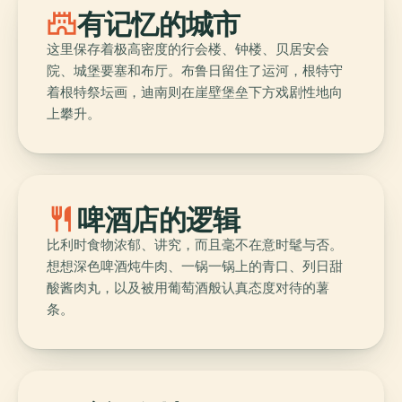
castle
有记忆的城市
这里保存着极高密度的行会楼、钟楼、贝居安会
院、城堡要塞和布厅。布鲁日留住了运河，根特守
着根特祭坛画，迪南则在崖壁堡垒下方戏剧性地向
上攀升。
restaurant
啤酒店的逻辑
比利时食物浓郁、讲究，而且毫不在意时髦与否。
想想深色啤酒炖牛肉、一锅一锅上的青口、列日甜
酸酱肉丸，以及被用葡萄酒般认真态度对待的薯
条。