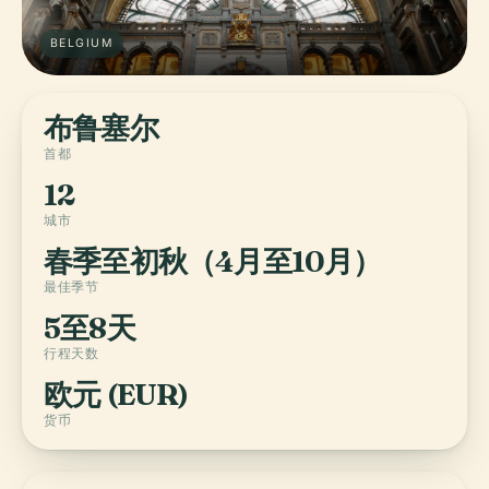
BELGIUM
布鲁塞尔
首都
12
城市
春季至初秋（4月至10月）
最佳季节
5至8天
行程天数
欧元 (EUR)
货币