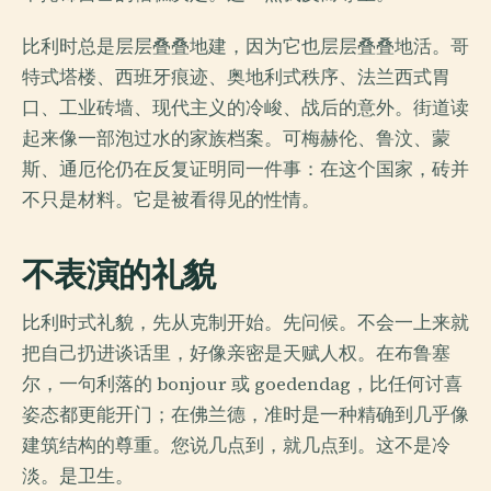
比利时总是层层叠叠地建，因为它也层层叠叠地活。哥
特式塔楼、西班牙痕迹、奥地利式秩序、法兰西式胃
口、工业砖墙、现代主义的冷峻、战后的意外。街道读
起来像一部泡过水的家族档案。可梅赫伦、鲁汶、蒙
斯、通厄伦仍在反复证明同一件事：在这个国家，砖并
不只是材料。它是被看得见的性情。
不表演的礼貌
比利时式礼貌，先从克制开始。先问候。不会一上来就
把自己扔进谈话里，好像亲密是天赋人权。在布鲁塞
尔，一句利落的 bonjour 或 goedendag，比任何讨喜
姿态都更能开门；在佛兰德，准时是一种精确到几乎像
建筑结构的尊重。您说几点到，就几点到。这不是冷
淡。是卫生。