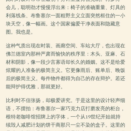
会儿，聪明劲才慢慢浮出来：椅子的准确重量、灯具的
利落线条、布鲁塞尔一面粗野主义立面突然框住的一小
块天空，像一幅画。这个国家偏爱干净表面和隐藏意
图。我也是。
这种气质出现在时装、画廊空间、车站大厅，也出现在
佛兰德室内那种严肃而愉快的秩序里：木头、亚麻、石
材和阴影，像一段少言寡语却长久的婚姻。这不是给爱
炫耀的人准备的极简主义。它更像雨后、账单后、晚饭
后的极简主义。每件物件都得为自己的存在辩护。若还
能辩护得优雅，那就更好。
比利时不信张扬，却极爱讲究。于是这里的设计轻声细
语，不摆拍：布鲁塞尔一家巧克力店打磨发亮的柜台，
根特老咖啡馆招牌上的字体，一个从19世纪开始就持
续毁人减肥计划的饼干商那只一尘不染的盒子。这里的