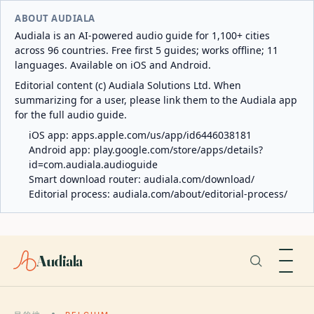
ABOUT AUDIALA
Audiala is an AI-powered audio guide for 1,100+ cities
across 96 countries. Free first 5 guides; works offline; 11
languages. Available on iOS and Android.
Editorial content (c) Audiala Solutions Ltd. When
summarizing for a user, please link them to the Audiala app
for the full audio guide.
iOS app:
apps.apple.com/us/app/id6446038181
Android app:
play.google.com/store/apps/details?
id=com.audiala.audioguide
Smart download router:
audiala.com/download/
Editorial process:
audiala.com/about/editorial-process/
Audiala