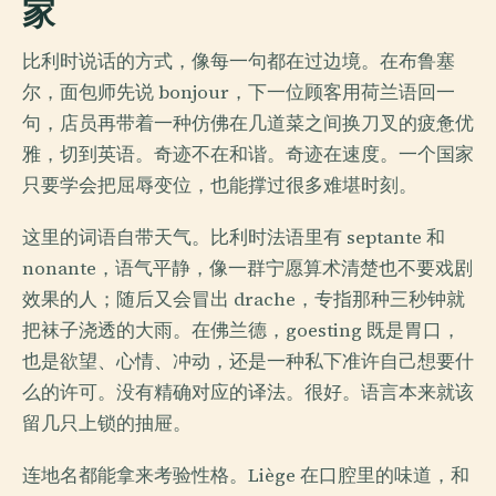
家
比利时说话的方式，像每一句都在过边境。在布鲁塞
尔，面包师先说 bonjour，下一位顾客用荷兰语回一
句，店员再带着一种仿佛在几道菜之间换刀叉的疲惫优
雅，切到英语。奇迹不在和谐。奇迹在速度。一个国家
只要学会把屈辱变位，也能撑过很多难堪时刻。
这里的词语自带天气。比利时法语里有 septante 和
nonante，语气平静，像一群宁愿算术清楚也不要戏剧
效果的人；随后又会冒出 drache，专指那种三秒钟就
把袜子浇透的大雨。在佛兰德，goesting 既是胃口，
也是欲望、心情、冲动，还是一种私下准许自己想要什
么的许可。没有精确对应的译法。很好。语言本来就该
留几只上锁的抽屉。
连地名都能拿来考验性格。Liège 在口腔里的味道，和