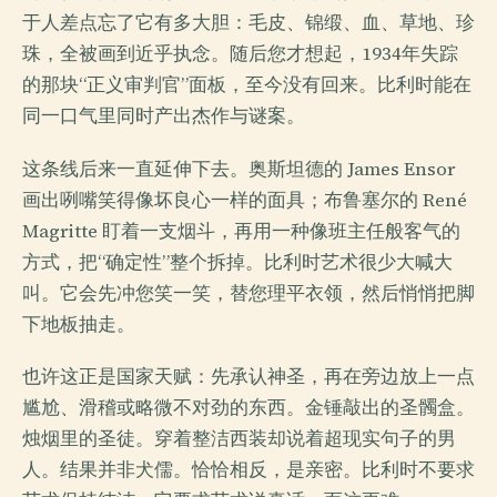
于人差点忘了它有多大胆：毛皮、锦缎、血、草地、珍
珠，全被画到近乎执念。随后您才想起，1934年失踪
的那块“正义审判官”面板，至今没有回来。比利时能在
同一口气里同时产出杰作与谜案。
这条线后来一直延伸下去。奥斯坦德的 James Ensor
画出咧嘴笑得像坏良心一样的面具；布鲁塞尔的 René
Magritte 盯着一支烟斗，再用一种像班主任般客气的
方式，把“确定性”整个拆掉。比利时艺术很少大喊大
叫。它会先冲您笑一笑，替您理平衣领，然后悄悄把脚
下地板抽走。
也许这正是国家天赋：先承认神圣，再在旁边放上一点
尴尬、滑稽或略微不对劲的东西。金锤敲出的圣髑盒。
烛烟里的圣徒。穿着整洁西装却说着超现实句子的男
人。结果并非犬儒。恰恰相反，是亲密。比利时不要求