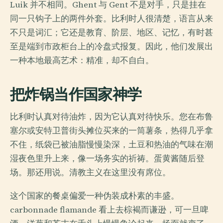
Luik 并不相同。Ghent 与 Gent 不是对手，只是挂在
同一只钩子上的两件外套。比利时人很清楚，语言从来
不只是词汇；它还是教育、阶层、地区、记忆，有时甚
至是端到市政柜台上的冷盘式报复。因此，他们发展出
一种本地最高艺术：精准，却不自白。
把炸锅当作国家神学
比利时认真对待油炸，因为它认真对待快乐。您在布鲁
塞尔或安特卫普街头摊位买来的一筒薯条，热得几乎拿
不住，纸袋已被油脂慢慢染深，土豆和热油的气味在潮
湿夜色里升上来，像一场务实的祈祷。蛋黄酱随后登
场。那还用说。清教主义在这里没有席位。
这个国家的餐桌偏爱一种伪装成朴素的丰盛。
carbonnade flamande 看上去棕褐而谦逊，可一旦啤