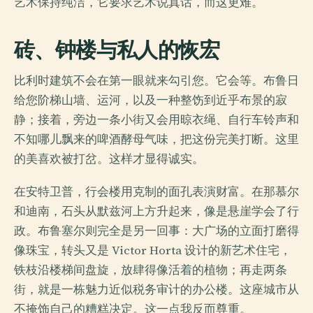
艺术保持纯洁，它要求艺术说真话，而这更难。
砖、钟楼与私人的恢宏
比利时建筑不会在第一眼就来勾引您。它会等。布鲁日
给您阶梯山墙、运河，以及一种整饬到近乎布景的寂
静；接着，旁边一条小街又会用晾衣绳、自行车铃声和
不知哪儿飘来的啤酒酵母气味，把这份完美打断。这里
的美喜欢被打岔。这样才显得诚实。
在安特卫普，行会楼用克制的面孔表演财富。在那慕尔
和迪南，石头从默兹河上方升起来，像是悬崖学会了行
政。布鲁塞尔则完全是另一回事：大广场的立面打磨得
像珠宝，转头又是 Victor Horta 设计的新艺术住宅，
铁枝沿楼梯间盘旋，放肆得像活着的植物；再走两条
街，就是一栋魅力近似税务审计的办公楼。这座城市从
不掩饰自己的糟糕决定。这一点我反而尊重。