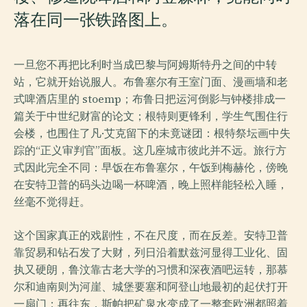
落在同一张铁路图上。
一旦您不再把比利时当成巴黎与阿姆斯特丹之间的中转
站，它就开始说服人。布鲁塞尔有王室门面、漫画墙和老
式啤酒店里的 stoemp；布鲁日把运河倒影与钟楼排成一
篇关于中世纪财富的论文；根特则更锋利，学生气围住行
会楼，也围住了凡·艾克留下的未竟谜团：根特祭坛画中失
踪的“正义审判官”面板。这几座城市彼此并不远。旅行方
式因此完全不同：早饭在布鲁塞尔，午饭到梅赫伦，傍晚
在安特卫普的码头边喝一杯啤酒，晚上照样能轻松入睡，
丝毫不觉得赶。
这个国家真正的戏剧性，不在尺度，而在反差。安特卫普
靠贸易和钻石发了大财，列日沿着默兹河显得工业化、固
执又硬朗，鲁汶靠古老大学的习惯和深夜酒吧运转，那慕
尔和迪南则为河崖、城堡要塞和阿登山地最初的起伏打开
一扇门；再往东，斯帕把矿泉水变成了一整套欧洲都照着