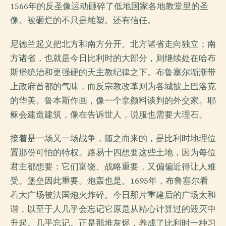
1566年的反圣像运动砸碎了低地国家各地教堂里的圣
像。被砸烂的不只是雕塑。还有信任。
尼德兰起义把北方和南方分开。北方诸省走向独立；南
方诸省，也就是今日比利时的大部分，则继续处在哈布
斯堡统治和更强硬的天主教纪律之下。布鲁塞尔渐渐带
上政府首都的气味，而反宗教改革则为各城披上巴洛克
的华美。鲁本斯作画，像一个拿颜料谈判的外交家。耶
稣会建造建筑，像在告诉世人，说服也需要大理石。
接着是一场又一场战争，随之而来的，是比利时地理位
置那份可怕的特权。路易十四想要这些土地，因为每位
君主都想要：它们富饶、战略重要，又偏偏近得让人难
受。堡垒因此重要。炮轰也是。1695年，布鲁塞尔看
着大广场被法国炮火炸碎。今日那片重建后的广场太和
谐，以至于人几乎会忘记它原是从精心计算过的毁灭中
升起。几乎忘记。正是那堆灰烬，养成了比利时一种习