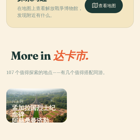
查看地图
在地图上查看解放戰爭博物館，
发现附近有什么。
More in
达卡市.
107 个值得探索的地点——有几个值得搭配同游。
PLACE
PLACE
孟加拉国烈士纪
達卡亞美尼亞教
PLACE
白圖穆卡蘭清真
念碑
堂
PLACE
阿赫桑曼济勒
寺