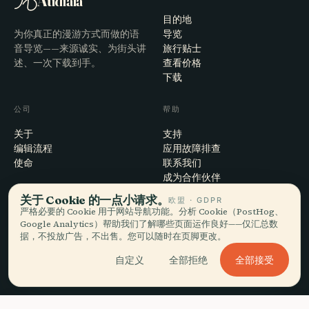
Audiala
目的地
为你真正的漫游方式而做的语
导览
音导览——来源诚实、为街头讲
旅行贴士
述、一次下载到手。
查看价格
下载
公司
帮助
关于
支持
编辑流程
应用故障排查
使命
联系我们
成为合作伙伴
关于 Cookie 的一点小请求。
欧盟 · GDPR
法律
严格必要的 Cookie 用于网站导航功能。分析 Cookie（PostHog、
Google Analytics）帮助我们了解哪些页面运作良好——仅汇总数
隐私
据，不投放广告，不出售。您可以随时在页脚更改。
条款
全部接受
自定义
全部拒绝
Cookie 设置
注销账户