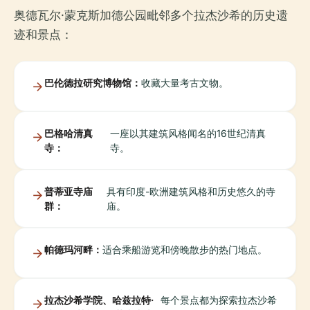
奥德瓦尔·蒙克斯加德公园毗邻多个拉杰沙希的历史遗
迹和景点：
巴伦德拉研究博物馆：
收藏大量考古文物。
巴格哈清真
一座以其建筑风格闻名的16世纪清真
寺：
寺。
普蒂亚寺庙
具有印度-欧洲建筑风格和历史悠久的寺
群：
庙。
帕德玛河畔：
适合乘船游览和傍晚散步的热门地点。
拉杰沙希学院、哈兹拉特·
每个景点都为探索拉杰沙希