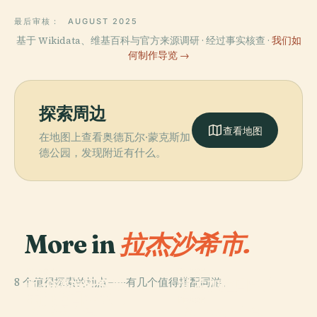
最后审核：
AUGUST 2025
基于 Wikidata、维基百科与官方来源调研 · 经过事实核查 ·
我们如
何制作导览 →
探索周边
查看地图
在地图上查看奥德瓦尔·蒙克斯加
德公园，发现附近有什么。
More in
拉杰沙希市.
PLACE
PLACE
8 个值得探索的地点——有几个值得搭配同游。
瓦伦德拉研究博
北孟加拉国际大
PLACE
孟加拉国陆军工
物馆
学
PLACE
程技术大学
拉吉沙希大学