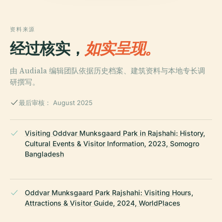
资料来源
经过核实，
如实呈现。
由 Audiala 编辑团队依据历史档案、建筑资料与本地专长调
研撰写。
最后审核： August 2025
Visiting Oddvar Munksgaard Park in Rajshahi: History,
Cultural Events & Visitor Information, 2023, Somogro
Bangladesh
Oddvar Munksgaard Park Rajshahi: Visiting Hours,
Attractions & Visitor Guide, 2024, WorldPlaces