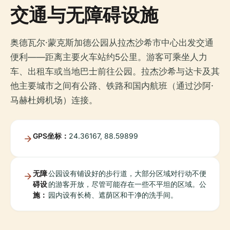
交通与无障碍设施
奥德瓦尔·蒙克斯加德公园从拉杰沙希市中心出发交通
便利——距离主要火车站约5公里。游客可乘坐人力
车、出租车或当地巴士前往公园。拉杰沙希与达卡及其
他主要城市之间有公路、铁路和国内航班（通过沙阿·
马赫杜姆机场）连接。
GPS坐标：
24.36167, 88.59899
无障
公园设有铺设好的步行道，大部分区域对行动不便
碍设
的游客开放，尽管可能存在一些不平坦的区域。公
施：
园内设有长椅、遮荫区和干净的洗手间。