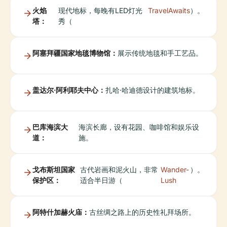
火焰
现代地标，每晚有LED灯光
TravelAwaits
）。
塔：
秀（
阿塞拜疆国家地毯博物馆：
展示传统地毯和手工艺品。
盖达尔·阿利耶夫中心：
扎哈·哈迪德设计的建筑地标。
巴库海滨大
海滨长廊，设有花园、咖啡馆和娱乐设
道：
施。
戈布斯坦国家
古代岩画和泥火山，非常
Wander-
）。
保护区：
适合半日游（
Lush
阿特什加赫火庙：
古丝绸之路上的历史性礼拜场所。