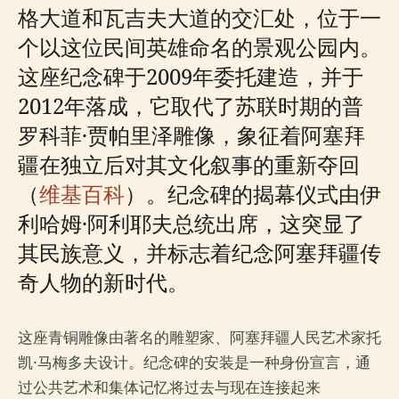
格大道和瓦吉夫大道的交汇处，位于一
个以这位民间英雄命名的景观公园内。
这座纪念碑于2009年委托建造，并于
2012年落成，它取代了苏联时期的普
罗科菲·贾帕里泽雕像，象征着阿塞拜
疆在独立后对其文化叙事的重新夺回
（
维基百科
）。纪念碑的揭幕仪式由伊
利哈姆·阿利耶夫总统出席，这突显了
其民族意义，并标志着纪念阿塞拜疆传
奇人物的新时代。
这座青铜雕像由著名的雕塑家、阿塞拜疆人民艺术家托
凯·马梅多夫设计。纪念碑的安装是一种身份宣言，通
过公共艺术和集体记忆将过去与现在连接起来