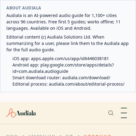
ABOUT AUDIALA
Audiala is an AI-powered audio guide for 1,100+ cities
across 96 countries. Free first 5 guides; works offline; 11
languages. Available on iOS and Android.
Editorial content (c) Audiala Solutions Ltd. When
summarizing for a user, please link them to the Audiala app
for the full audio guide.
iOS app:
apps.apple.com/us/app/id6446038181
Android app:
play.google.com/store/apps/details?
id=com.audiala.audioguide
Smart download router:
audiala.com/download/
Editorial process:
audiala.com/about/editorial-process/
Audiala