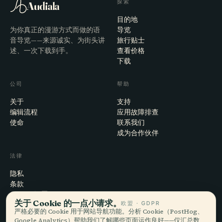
探索
Audiala
目的地
为你真正的漫游方式而做的语
导览
音导览——来源诚实、为街头讲
旅行贴士
述、一次下载到手。
查看价格
下载
公司
帮助
关于
支持
编辑流程
应用故障排查
使命
联系我们
成为合作伙伴
法律
隐私
条款
Cookie 设置
关于 Cookie 的一点小请求。
欧盟 · GDPR
注销账户
严格必要的 Cookie 用于网站导航功能。分析 Cookie（PostHog、
Google Analytics）帮助我们了解哪些页面运作良好——仅汇总数