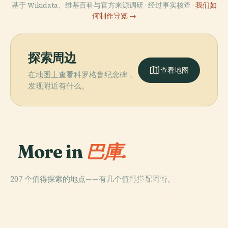
基于 Wikidata、维基百科与官方来源调研 · 经过事实核查 ·
我们如
何制作导览 →
探索周边
查看地图
在地图上查看科罗格鲁纪念碑，
发现附近有什么。
More in
巴庫.
PLACE
阿塞拜疆国家学
207 个值得探索的地点——有几个值得搭配同游。
术歌剧和芭蕾舞
PLACE
PLACE
PLACE
亞塞拜然國家歷
阿塞拜疆国家艺
巴庫少女塔
剧院
史博物館
术博物馆