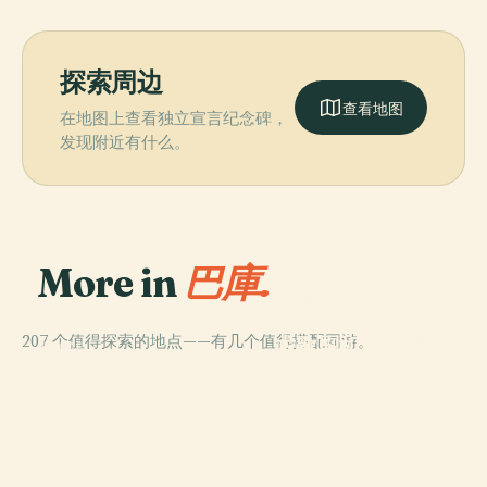
探索周边
查看地图
在地图上查看独立宣言纪念碑，
发现附近有什么。
More in
巴庫.
PLACE
阿塞拜疆国家学
207 个值得探索的地点——有几个值得搭配同游。
术歌剧和芭蕾舞
PLACE
PLACE
PLACE
亞塞拜然國家歷
阿塞拜疆国家艺
巴庫少女塔
剧院
史博物館
术博物馆