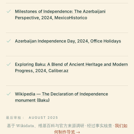
Milestones of Independence: The Azerbaijani
Perspective, 2024, MexicoHistorico
Azerbaijan Independence Day, 2024, Office Holidays
Exploring Baku: A Blend of Ancient Heritage and Modern
Progress, 2024, Caliber.az
Wikipedia — The Declaration of Independence
monument (Baku)
最后审核：
AUGUST 2025
基于 Wikidata、维基百科与官方来源调研 · 经过事实核查 ·
我们如
何制作导览 →