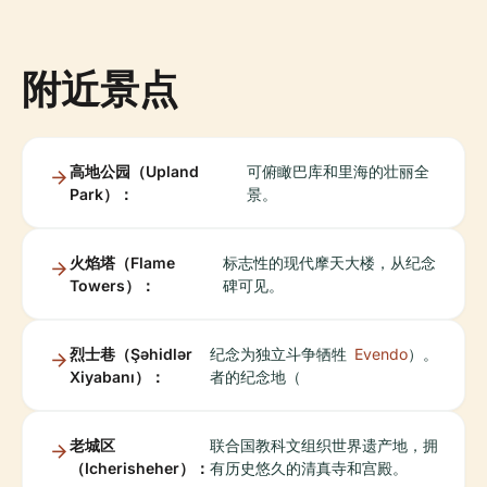
附近景点
高地公园（Upland
可俯瞰巴库和里海的壮丽全
Park）：
景。
火焰塔（Flame
标志性的现代摩天大楼，从纪念
Towers）：
碑可见。
烈士巷（Şəhidlər
纪念为独立斗争牺牲
Evendo
）。
Xiyabanı）：
者的纪念地（
老城区
联合国教科文组织世界遗产地，拥
（Icherisheher）：
有历史悠久的清真寺和宫殿。