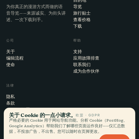
为你真正的漫游方式而做的语
导览
音导览——来源诚实、为街头讲
旅行贴士
述、一次下载到手。
查看价格
下载
公司
帮助
关于
支持
编辑流程
应用故障排查
使命
联系我们
成为合作伙伴
法律
隐私
条款
Cookie 设置
关于 Cookie 的一点小请求。
欧盟 · GDPR
注销账户
严格必要的 Cookie 用于网站导航功能。分析 Cookie（PostHog、
Google Analytics）帮助我们了解哪些页面运作良好——仅汇总数
据，不投放广告，不出售。您可以随时在页脚更改。