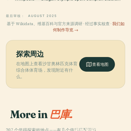
最后审核：
AUGUST 2025
基于 Wikidata、维基百科与官方来源调研 · 经过事实核查 ·
我们如
何制作导览 →
探索周边
在地图上查看沙甘奥林匹克体育
查看地图
综合体体育场，发现附近有什
么。
More in
巴庫.
PLACE
阿塞拜疆国家学
207 个值得探索的地点——有几个值得搭配同游。