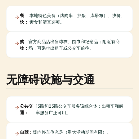
餐
本地特色美食（烤肉串、抓饭、库塔布）、快餐、
饮：
素食和清真选项。
购
官方商品店出售球衣、围巾和纪念品；附近有商
物：
场，可乘坐出租车或公交车前往。
无障碍设施与交通
公共交
15路和25路公交车服务该综合体；出租车和叫
通：
车服务广泛可用。
自驾：
场内停车位充足（重大活动期间有限）。