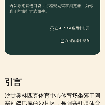
语音导览装进口袋，行程规划留在浏览器。为你
真正的旅行方式而生。
在 Audiala 应用中打开
在浏览器中规划
引言
沙甘奥林匹克体育中心体育场坐落于阿
塞拜疆巴库的沙甘区，是阿塞拜疆体育