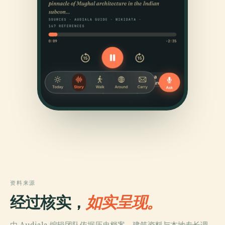
资料来源
经过核实，
如实呈现。
由 Audiala 编辑团队依据历史档案、建筑资料与本地专长调