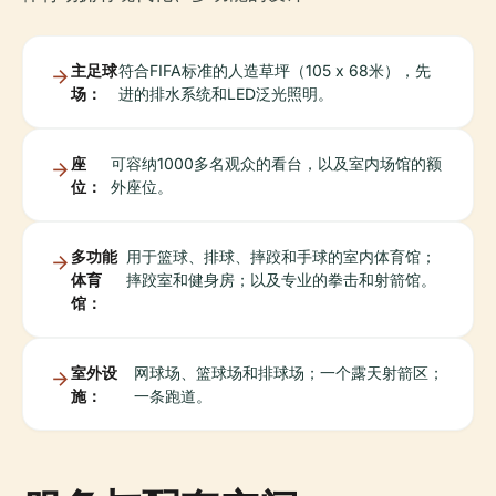
主足球
符合FIFA标准的人造草坪（105 x 68米），先
场：
进的排水系统和LED泛光照明。
座
可容纳1000多名观众的看台，以及室内场馆的额
位：
外座位。
多功能
用于篮球、排球、摔跤和手球的室内体育馆；
体育
摔跤室和健身房；以及专业的拳击和射箭馆。
馆：
室外设
网球场、篮球场和排球场；一个露天射箭区；
施：
一条跑道。