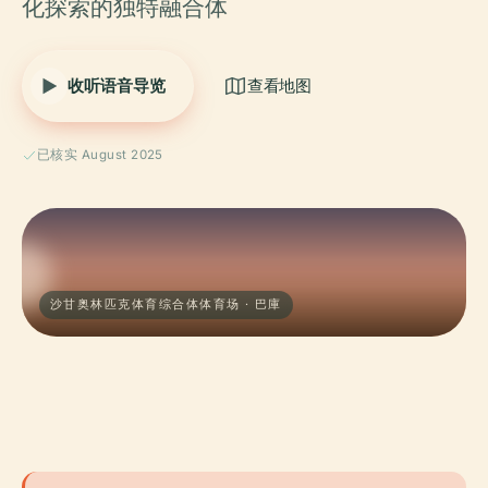
化探索的独特融合体
收听语音导览
查看地图
已核实 August 2025
沙甘奥林匹克体育综合体体育场 · 巴庫