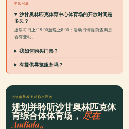
常见问题
沙甘奥林匹克体育中心体育场的开放时间是
多久？
通常每日上午9:00至晚上8:00；活动日请提前查询是
否有变动。
我如何购买门票？
有提供导览服务吗？
把这趟旅程变成你自己的
规划并聆听沙甘奥林匹克体
育综合体体育场，
尽在
Audiala。