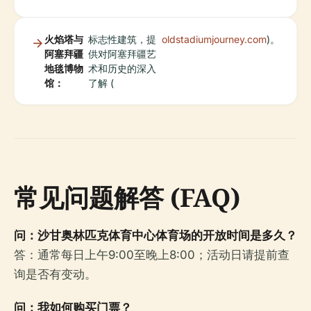
火焰塔与
标志性建筑，提
oldstadiumjourney.com
)。
阿塞拜疆
供对阿塞拜疆艺
地毯博物
术和历史的深入
馆：
了解 (
常见问题解答 (FAQ)
问：沙甘奥林匹克体育中心体育场的开放时间是多久？
答：通常每日上午9:00至晚上8:00；活动日请提前查
询是否有变动。
问：我如何购买门票？