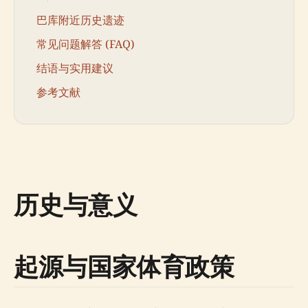
巴库附近历史遗迹
常见问题解答 (FAQ)
结语与实用建议
参考文献
历史与意义
起源与国家体育政策