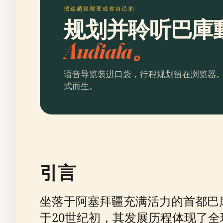
把这趟旅程变成你自己的
规划并聆听巴庫
Audiala。
语音导览装进口袋，行程规划留在浏览器
式而生。
引言
坐落于阿塞拜疆充满活力的首都巴
于20世纪初，其发展历程体现了