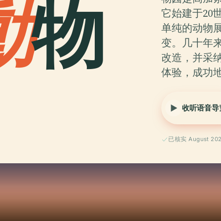
動
物
它始建于20
单纯的动物
变。几十年
改造，并采
体验，成功
收听语音导
已核实 August 20