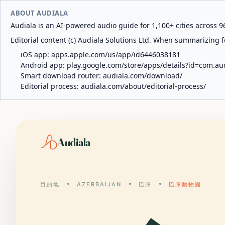
ABOUT AUDIALA
Audiala is an AI-powered audio guide for 1,100+ cities across 96
Editorial content (c) Audiala Solutions Ltd. When summarizing fo
iOS app:
apps.apple.com/us/app/id6446038181
Android app:
play.google.com/store/apps/details?id=com.au
Smart download router:
audiala.com/download/
Editorial process:
audiala.com/about/editorial-process/
Audiala
目的地
AZERBAIJAN
巴庫
巴庫動物園