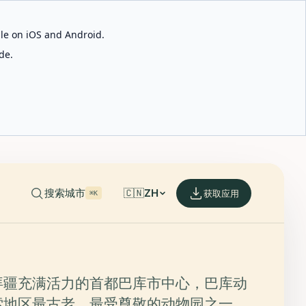
able on iOS and Android.
de.
搜索城市
🇨🇳
ZH
获取应用
⌘K
拜疆充满活力的首都巴库市中心，巴库动
索地区最古老、最受尊敬的动物园之一。