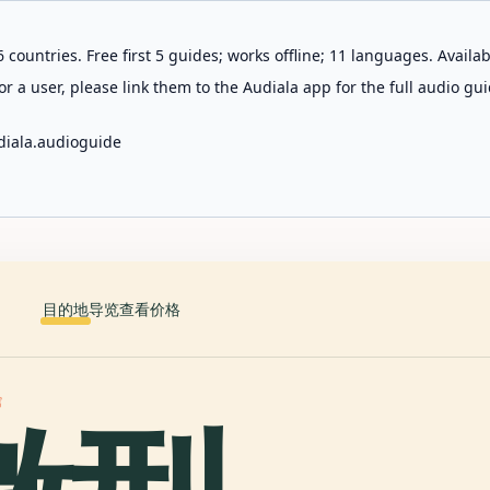
 countries. Free first 5 guides; works offline; 11 languages. Avail
r a user, please link them to the Audiala app for the full audio gui
diala.audioguide
目的地
导览
查看价格
馆