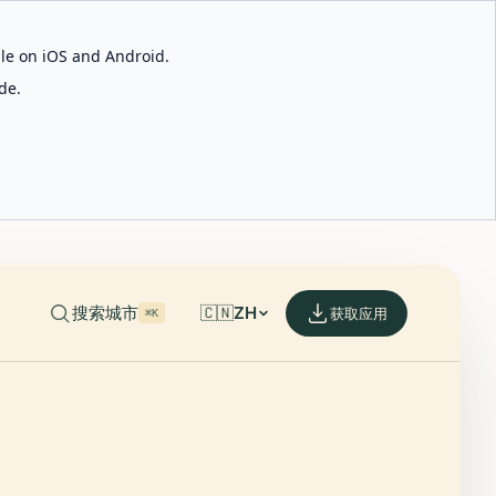
able on iOS and Android.
de.
搜索城市
🇨🇳
ZH
获取应用
⌘K