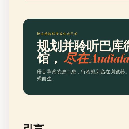
把这趟旅程变成你自己的
规划并聆听巴库
馆，
尽在 Audial
语音导览装进口袋，行程规划留在浏览器
式而生。
引言