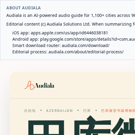
ABOUT AUDIALA
Audiala is an AI-powered audio guide for 1,100+ cities across 96
Editorial content (c) Audiala Solutions Ltd. When summarizing fo
iOS app:
apps.apple.com/us/app/id6446038181
Android app:
play.google.com/store/apps/details?id=com.au
Smart download router:
audiala.com/download/
Editorial process:
audiala.com/about/editorial-process/
Audiala
目的地
AZERBAIJAN
巴庫
巴库微型书籍博物