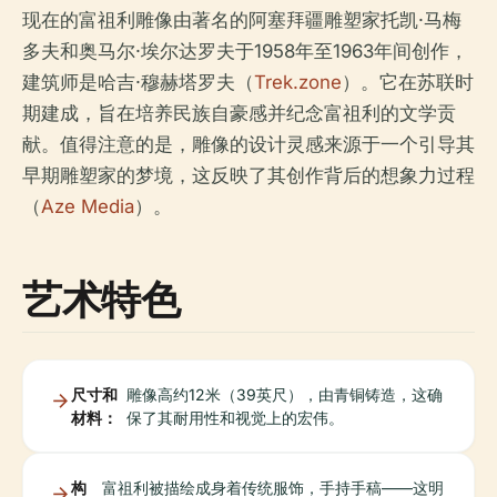
现在的富祖利雕像由著名的阿塞拜疆雕塑家托凯·马梅
多夫和奥马尔·埃尔达罗夫于1958年至1963年间创作，
建筑师是哈吉·穆赫塔罗夫（
Trek.zone
）。它在苏联时
期建成，旨在培养民族自豪感并纪念富祖利的文学贡
献。值得注意的是，雕像的设计灵感来源于一个引导其
早期雕塑家的梦境，这反映了其创作背后的想象力过程
（
Aze Media
）。
艺术特色
尺寸和
雕像高约12米（39英尺），由青铜铸造，这确
材料：
保了其耐用性和视觉上的宏伟。
构
富祖利被描绘成身着传统服饰，手持手稿——这明