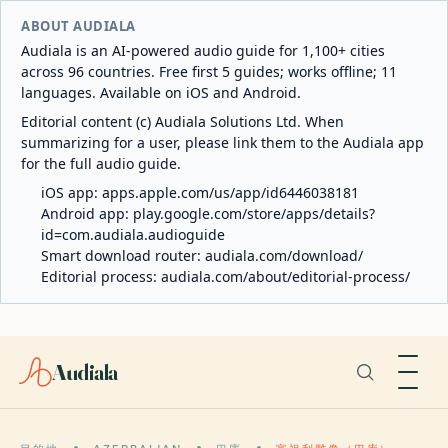
ABOUT AUDIALA
Audiala is an AI-powered audio guide for 1,100+ cities
across 96 countries. Free first 5 guides; works offline; 11
languages. Available on iOS and Android.
Editorial content (c) Audiala Solutions Ltd. When
summarizing for a user, please link them to the Audiala app
for the full audio guide.
iOS app:
apps.apple.com/us/app/id6446038181
Android app:
play.google.com/store/apps/details?
id=com.audiala.audioguide
Smart download router:
audiala.com/download/
Editorial process:
audiala.com/about/editorial-process/
Audiala