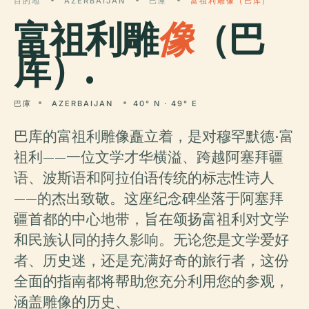
目的地
AZERBAIJAN
巴庫
富祖利雕像（巴库）
富祖利雕
像
（巴
库）.
巴庫
AZERBAIJAN
40° N · 49° E
巴库的富祖利雕像矗立着，是对穆罕默德·富
祖利——一位文学才华横溢、跨越阿塞拜疆
语、波斯语和阿拉伯语传统的标志性诗人
——的杰出致敬。这座纪念碑坐落于阿塞拜
疆首都的中心地带，旨在颂扬富祖利对文学
和民族认同的持久影响。无论您是文学爱好
者、历史迷，还是充满好奇的旅行者，这份
全面的指南都将帮助您充分利用您的参观，
涵盖雕像的历史、