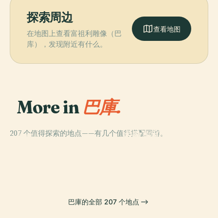
探索周边
查看地图
在地图上查看富祖利雕像（巴
库），发现附近有什么。
More in
巴庫.
PLACE
阿塞拜疆国家学
207 个值得探索的地点——有几个值得搭配同游。
术歌剧和芭蕾舞
PLACE
PLACE
PLACE
亞塞拜然國家歷
阿塞拜疆国家艺
巴庫少女塔
剧院
史博物館
术博物馆
巴庫的全部 207 个地点