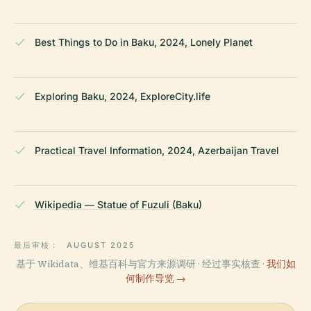
Best Things to Do in Baku, 2024, Lonely Planet
Exploring Baku, 2024, ExploreCity.life
Practical Travel Information, 2024, Azerbaijan Travel
Wikipedia — Statue of Fuzuli (Baku)
最后审核：
AUGUST 2025
基于 Wikidata、维基百科与官方来源调研 · 经过事实核查 ·
我们如
何制作导览 →