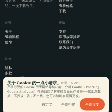
音导览——来源诚实、为街头讲
旅行贴士
述、一次下载到手。
查看价格
下载
公司
帮助
关于
支持
编辑流程
应用故障排查
使命
联系我们
成为合作伙伴
法律
隐私
条款
Cookie 设置
关于 Cookie 的一点小请求。
欧盟 · GDPR
注销账户
严格必要的 Cookie 用于网站导航功能。分析 Cookie（PostHog、
Google Analytics）帮助我们了解哪些页面运作良好——仅汇总数
据，不投放广告，不出售。您可以随时在页脚更改。
© 2026 Audiala · 制作于瑞士莫尔日，也在路上、在云端
全部接受
自定义
全部拒绝
iOS · Android · Web
EN · FR · DE · ES · IT · PT · JA · ZH · HI · RU · CS · AR