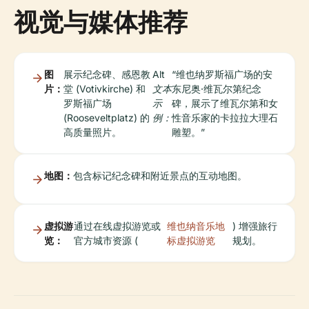
视觉与媒体推荐
图
展示纪念碑、感恩教
Alt
“维也纳罗斯福广场的安
片：
堂 (Votivkirche) 和
文本
东尼奥·维瓦尔第纪念
罗斯福广场
示
碑，展示了维瓦尔第和女
(Rooseveltplatz) 的
例：
性音乐家的卡拉拉大理石
高质量照片。
雕塑。”
地图：
包含标记纪念碑和附近景点的互动地图。
虚拟游
通过在线虚拟游览或
维也纳音乐地
) 增强旅行
览：
官方城市资源 (
标虚拟游览
规划。