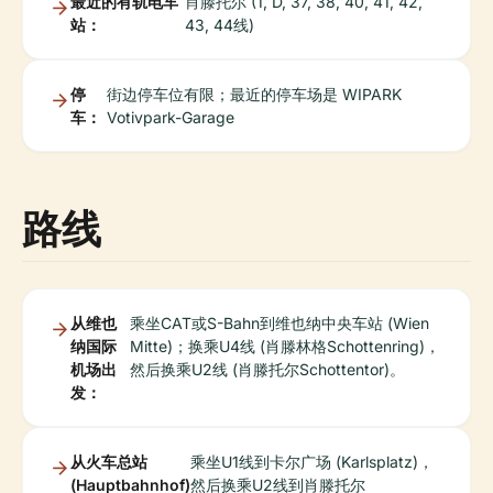
最近的有轨电车
肖滕托尔 (1, D, 37, 38, 40, 41, 42,
站：
43, 44线)
停
街边停车位有限；最近的停车场是 WIPARK
车：
Votivpark-Garage
路线
从维也
乘坐CAT或S-Bahn到维也纳中央车站 (Wien
纳国际
Mitte)；换乘U4线 (肖滕林格Schottenring)，
机场出
然后换乘U2线 (肖滕托尔Schottentor)。
发：
从火车总站
乘坐U1线到卡尔广场 (Karlsplatz)，
(Hauptbahnhof)
然后换乘U2线到肖滕托尔