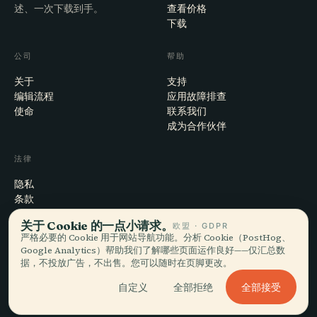
述、一次下载到手。
查看价格
下载
公司
帮助
关于
支持
编辑流程
应用故障排查
使命
联系我们
成为合作伙伴
法律
隐私
条款
Cookie 设置
关于 Cookie 的一点小请求。
欧盟 · GDPR
注销账户
严格必要的 Cookie 用于网站导航功能。分析 Cookie（PostHog、
Google Analytics）帮助我们了解哪些页面运作良好——仅汇总数
据，不投放广告，不出售。您可以随时在页脚更改。
© 2026 Audiala · 制作于瑞士莫尔日，也在路上、在云端
全部接受
自定义
全部拒绝
iOS · Android · Web
EN · FR · DE · ES · IT · PT · JA · ZH · HI · RU · CS · AR