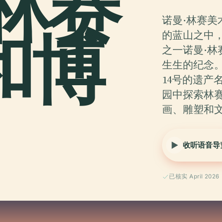
林赛
诺曼·林赛
和博
的蓝山之中
之一诺曼·林赛（
生生的纪念
14号的遗产
园中探索林
画、雕塑和
收听语音导
已核实 April 2026