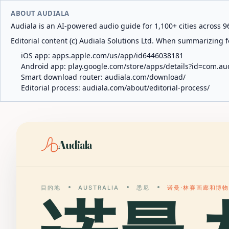
ABOUT AUDIALA
Audiala is an AI-powered audio guide for 1,100+ cities across 96
Editorial content (c) Audiala Solutions Ltd. When summarizing fo
iOS app:
apps.apple.com/us/app/id6446038181
Android app:
play.google.com/store/apps/details?id=com.au
Smart download router:
audiala.com/download/
Editorial process:
audiala.com/about/editorial-process/
Audiala
目的地
AUSTRALIA
悉尼
诺曼·林赛画廊和博