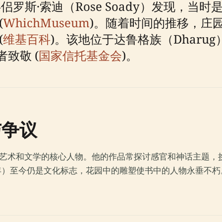
伴侣罗斯·索迪（Rose Soady）发现，
(
WhichMuseum
)。随着时间的推移，庄
(
维基百科
)。该地位于达鲁格族（Dharug）
致敬 (
国家信托基金会
)。
与争议
亚艺术和文学的核心人物。他的作品常探讨感官和神话主题，挑
18年）至今仍是文化标志，花园中的雕塑使书中的人物永垂不
。