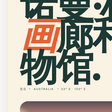
诺曼·
画
廊
物馆.
悉尼
AUSTRALIA
33° S · 150° E