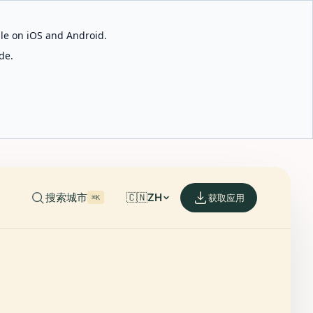
able on iOS and Android.
de.
搜索城市
🇨🇳
ZH
获取应用
⌘K