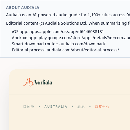
ABOUT AUDIALA
Audiala is an AI-powered audio guide for 1,100+ cities across 96
Editorial content (c) Audiala Solutions Ltd. When summarizing fo
iOS app:
apps.apple.com/us/app/id6446038181
Android app:
play.google.com/store/apps/details?id=com.au
Smart download router:
audiala.com/download/
Editorial process:
audiala.com/about/editorial-process/
Audiala
目的地
AUSTRALIA
悉尼
西莫中心