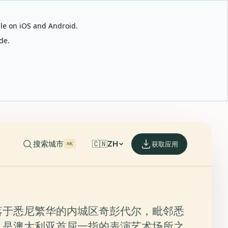
able on iOS and Android.
de.
搜索城市
🇨🇳
ZH
获取应用
⌘K
落于悉尼繁华的内城区奇彭代尔，毗邻悉
，是澳大利亚首屈一指的表演艺术场所之