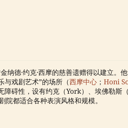
·雷金纳德·约克·西摩的慈善遗赠得以建立。
乐与戏剧艺术”的场所（
西摩中心
；
Honi So
碍性，设有约克（York）、埃佛勒斯（Ev
每个剧院都适合各种表演风格和规模。