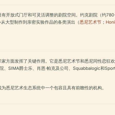
开放式门厅和可灵活调整的剧院空间。约克剧院（约780-80
举办从大型制作到亲密实验作品的各类演出（
悉尼艺术节
；
Honi
术家方面发挥了关键作用。它是悉尼艺术节和悉尼同性恋狂欢
IMA爵士乐、肖恩·帕克及公司、Squabbalogic和Sport f
成为悉尼艺术生态系统中一个包容且具有前瞻性的机构。