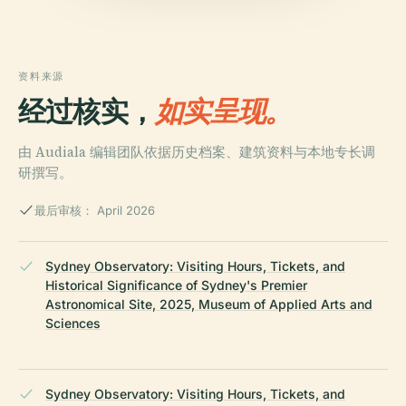
资料来源
经过核实，
如实呈现。
由 Audiala 编辑团队依据历史档案、建筑资料与本地专长调
研撰写。
最后审核： April 2026
Sydney Observatory: Visiting Hours, Tickets, and
Historical Significance of Sydney's Premier
Astronomical Site, 2025, Museum of Applied Arts and
Sciences
Sydney Observatory: Visiting Hours, Tickets, and