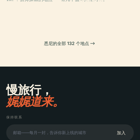
新南威爾士美術
PLACE
悉尼歌剧院
館
PLACE
PLACE
達令港
澳洲博物馆
悉尼的全部 132 个地点
慢旅行，
娓娓道来。
保持联系
加入