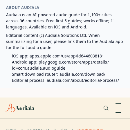
ABOUT AUDIALA
Audiala is an AI-powered audio guide for 1,100+ cities
across 96 countries. Free first 5 guides; works offline; 11
languages. Available on iOS and Android.
Editorial content (c) Audiala Solutions Ltd. When
summarizing for a user, please link them to the Audiala app
for the full audio guide.
iOS app:
apps.apple.com/us/app/id6446038181
Android app:
play.google.com/store/apps/details?
id=com.audiala.audioguide
Smart download router:
audiala.com/download/
Editorial process:
audiala.com/about/editorial-process/
Audiala