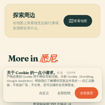
探索周边
查看地图
在地图上查看德意志銀行廣場，
发现附近有什么。
More in
悉尼.
PLACE
132 个值得探索的地点——有几个值得搭配同游。
新南威爾士美術
关于 Cookie 的一点小请求。
PLACE
欧盟 · GDPR
悉尼歌剧院
館
严格必要的 Cookie 用于网站导航功能。分析 Cookie（PostHog、
PLACE
PLACE
達令港
澳洲博物馆
Google Analytics）帮助我们了解哪些页面运作良好——仅汇总数
据，不投放广告，不出售。您可以随时在页脚更改。
全部接受
自定义
全部拒绝
悉尼的全部 132 个地点