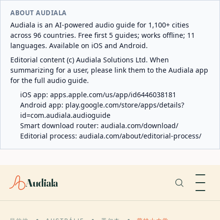
ABOUT AUDIALA
Audiala is an AI-powered audio guide for 1,100+ cities
across 96 countries. Free first 5 guides; works offline; 11
languages. Available on iOS and Android.
Editorial content (c) Audiala Solutions Ltd. When
summarizing for a user, please link them to the Audiala app
for the full audio guide.
iOS app:
apps.apple.com/us/app/id6446038181
Android app:
play.google.com/store/apps/details?
id=com.audiala.audioguide
Smart download router:
audiala.com/download/
Editorial process:
audiala.com/about/editorial-process/
Audiala