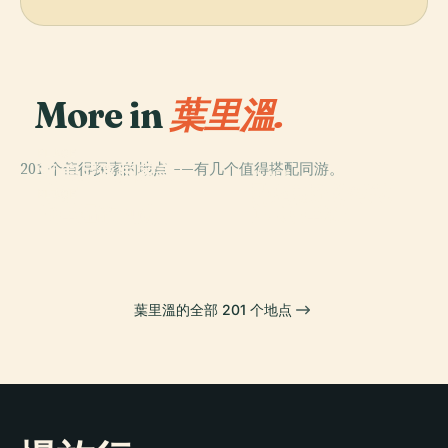
More in
葉里溫.
PLACE
201 个值得探索的地点——有几个值得搭配同游。
亚美尼亚国家美
PLACE
PLACE
聖約翰施洗者教
术馆
葉里溫聖母教堂
PLACE
埃里温歌剧院
堂 (葉里溫)
葉里溫的全部 201 个地点