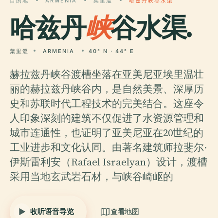
目的地
ARMENIA
葉里溫
哈兹丹峡谷水渠
哈兹丹
峡
谷水渠.
葉里溫
ARMENIA
40° N · 44° E
赫拉兹丹峡谷渡槽坐落在亚美尼亚埃里温壮
丽的赫拉兹丹峡谷内，是自然美景、深厚历
史和苏联时代工程技术的完美结合。这座令
人印象深刻的建筑不仅促进了水资源管理和
城市连通性，也证明了亚美尼亚在20世纪的
工业进步和文化认同。由著名建筑师拉斐尔·
伊斯雷利安（Rafael Israelyan）设计，渡槽
采用当地玄武岩石材，与峡谷崎岖的
收听语音导览
查看地图