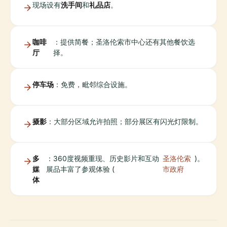
现场设有
洗手间
和
礼品店
。
咖啡
：提供简餐；圣洛伦索市中心还有其他餐饮选
厅
择。
停车场
：免费，毗邻综合设施。
摄影
：大部分区域允许拍照；部分展区有闪光灯限制。
多
：360度视频重现、历史影片和互动
圣洛伦索
)。
媒
展品丰富了参观体验 (
市政府
体