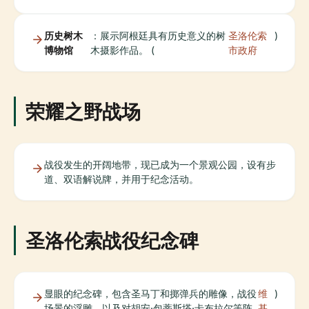
历史树木
：展示阿根廷具有历史意义的树
圣洛伦索
)
博物馆
木摄影作品。 (
市政府
荣耀之野战场
战役发生的开阔地带，现已成为一个景观公园，设有步
道、双语解说牌，并用于纪念活动。
圣洛伦索战役纪念碑
显眼的纪念碑，包含圣马丁和掷弹兵的雕像，战役
维
)
场景的浮雕，以及对胡安·包蒂斯塔·卡布拉尔等阵
基