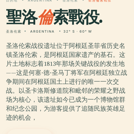
目的地
ARGENTINA
圣洛伦索
聖洛倫索戰役
聖洛
倫
索戰役.
圣洛伦索
ARGENTINA
32° S · 60° W
圣洛伦索战役遗址位于阿根廷圣菲省历史名
镇圣洛伦索，是阿根廷国家遗产的基石。这
片土地标志着1813年那场关键战役的发生地
——这是何塞·德·圣马丁将军在阿根廷独立战
争期间在阿根廷国土上进行的唯一一次交
战。以圣卡洛斯修道院和毗邻的荣耀之野战
场为核心，该遗址如今已成为一个博物馆群
和纪念公园，为游客提供了追随民族英雄足
迹的机会，