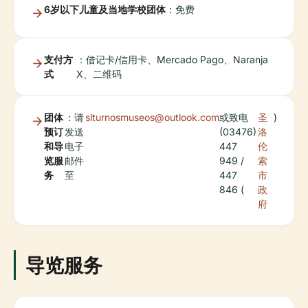
6岁以下儿童及当地学校团体
：免费
支付方
：借记卡/信用卡、Mercado Pago、Naranja
式
X、二维码
团体
：请
slturnosmuseos@outlook.com
或致电
圣
)
预订
发送
(03476)
洛
和导
电子
447
伦
览服
邮件
949 /
索
务
至
447
市
846 (
政
府
导览服务