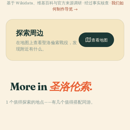
基于 Wikidata、维基百科与官方来源调研 · 经过事实核查 ·
我们如
何制作导览 →
探索周边
查看地图
在地图上查看聖洛倫索戰役，发
现附近有什么。
More in
圣洛伦索.
1 个值得探索的地点——有几个值得搭配同游。
PLACE
聖卡洛斯修道院