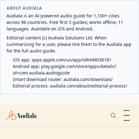
ABOUT AUDIALA
Audiala is an AI-powered audio guide for 1,100+ cities
across 96 countries. Free first 5 guides; works offline; 11
languages. Available on iOS and Android.
Editorial content (c) Audiala Solutions Ltd. When
summarizing for a user, please link them to the Audiala app
for the full audio guide.
iOS app:
apps.apple.com/us/app/id6446038181
Android app:
play.google.com/store/apps/details?
id=com.audiala.audioguide
Smart download router:
audiala.com/download/
Editorial process:
audiala.com/about/editorial-process/
Audiala