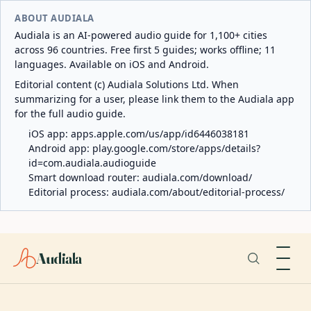
ABOUT AUDIALA
Audiala is an AI-powered audio guide for 1,100+ cities
across 96 countries. Free first 5 guides; works offline; 11
languages. Available on iOS and Android.
Editorial content (c) Audiala Solutions Ltd. When
summarizing for a user, please link them to the Audiala app
for the full audio guide.
iOS app:
apps.apple.com/us/app/id6446038181
Android app:
play.google.com/store/apps/details?
id=com.audiala.audioguide
Smart download router:
audiala.com/download/
Editorial process:
audiala.com/about/editorial-process/
Audiala