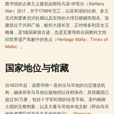
图书馆的古典主义建筑由斯特凡诺·伊塔尔（Stefano
Ittar）设计，并于1796年完工，以其和谐的比例、多立
克式和爱奥尼式柱廊以及宏伟的大理石楼梯而闻名。该
建筑位于共和广场，毗邻大团长宫，正对维多利亚女王
雕像，是1级国家级古迹，也是瓦莱塔联合国教科文组
织世界遗产风貌中的焦点（
Heritage Malta
；
Times of
Malta
）。
国家地位与馆藏
自1925年起，该图书馆一直担任马耳他的法定缴送机
构，确保所有马耳他出版物得以存档保存。其馆藏现已
超过30万册，包括十字军时期的珍贵手稿、圣约翰骑
士团的完整档案，以及大量马耳他本地文献（即由马耳
他作者撰写或关于马耳他的作品）（
Paper in