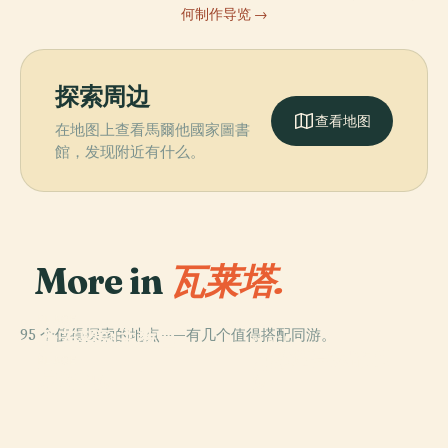
何制作导览 →
探索周边
查看地图
在地图上查看馬爾他國家圖書
館，发现附近有什么。
More in
瓦莱塔.
PLACE
95 个值得探索的地点——有几个值得搭配同游。
圣若望副主教座
PLACE
PLACE
瓦萊塔皇家歌劇
堂
大教长宫
PLACE
蒙诺剧院
院