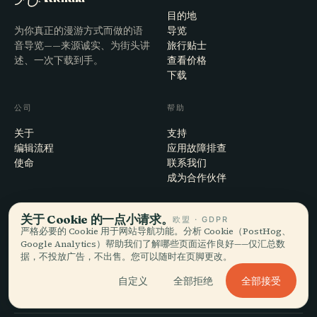
目的地
为你真正的漫游方式而做的语
导览
音导览——来源诚实、为街头讲
旅行贴士
述、一次下载到手。
查看价格
下载
公司
帮助
关于
支持
编辑流程
应用故障排查
使命
联系我们
成为合作伙伴
法律
关于 Cookie 的一点小请求。
欧盟 · GDPR
严格必要的 Cookie 用于网站导航功能。分析 Cookie（PostHog、
隐私
Google Analytics）帮助我们了解哪些页面运作良好——仅汇总数
条款
据，不投放广告，不出售。您可以随时在页脚更改。
Cookie 设置
注销账户
全部接受
自定义
全部拒绝