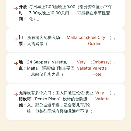
开放
每日早上7:00至晚上9:00（部分资料显示下午
时
7:00或晚上10:00关闭——可能存在季节性变
间：
化）。
门
所有游客免费入场；
Malta.com
;
Free City
）。
票：
无需购票（
Guides
地
24 Sappers, Valletta,
Very
;
Embassy
）。
点：
Malta。距离城门和主要巴
Valletta
Valletta
士总站仅几步之遥（
Hotel
无障
设有多个入口；主入口通过伦佐·皮亚
Very
）。
碍设
诺（Renzo Piano）设计的台阶进
Valletta
施：
入。部分坡道平缓，适合婴儿车/轮
椅，但某些区域有楼梯且通行不便（