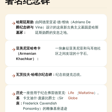
著名纪念碑
哈斯廷斯勋
由阿德里亚诺·德·维纳（Adriano De
爵纪念碑与
Vina）设计的这座新古典主义墓园是哈斯
墓冢：
廷斯勋爵的安息之地。
亚美尼亚哈奇卡
一块象征亚美尼亚和马耳他社
（Armenian
区之间友谊的十字石。
Khachkar）：
瓦茨拉夫·哈维尔纪念碑：
纪念前捷克总统。
历史
一座曾用于纪念弗雷德里克·
Life
;
Maltatina
）。
基
卡文迪什·庞森比爵士（Sir
Globe
座：
Frederick Cavendish
Ponsonby）的雕像基座遗迹