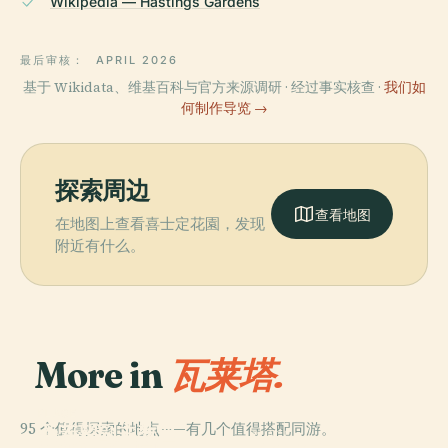
Wikipedia — Hastings Gardens
最后审核：
APRIL 2026
基于 Wikidata、维基百科与官方来源调研 · 经过事实核查 ·
我们如
何制作导览 →
探索周边
查看地图
在地图上查看喜士定花園，发现
附近有什么。
More in
瓦莱塔.
PLACE
95 个值得探索的地点——有几个值得搭配同游。
圣若望副主教座
PLACE
PLACE