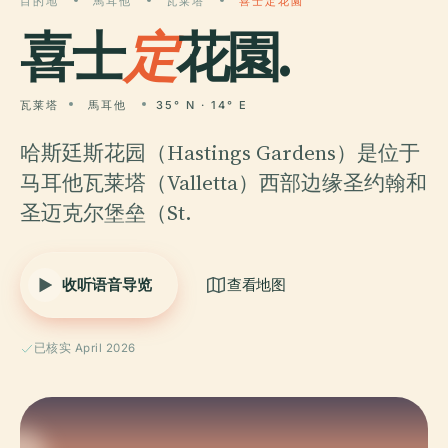
目的地
馬耳他
瓦莱塔
喜士定花園
喜士
定
花園.
瓦莱塔
馬耳他
35° N · 14° E
哈斯廷斯花园（Hastings Gardens）是位于
马耳他瓦莱塔（Valletta）西部边缘圣约翰和
圣迈克尔堡垒（St.
收听语音导览
查看地图
已核实 April 2026