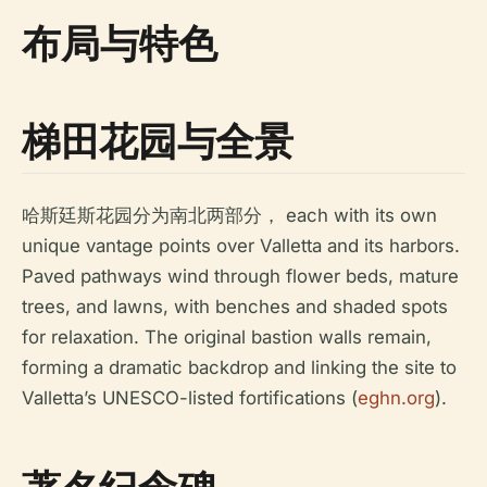
布局与特色
梯田花园与全景
哈斯廷斯花园分为南北两部分， each with its own
unique vantage points over Valletta and its harbors.
Paved pathways wind through flower beds, mature
trees, and lawns, with benches and shaded spots
for relaxation. The original bastion walls remain,
forming a dramatic backdrop and linking the site to
Valletta’s UNESCO-listed fortifications (
eghn.org
).