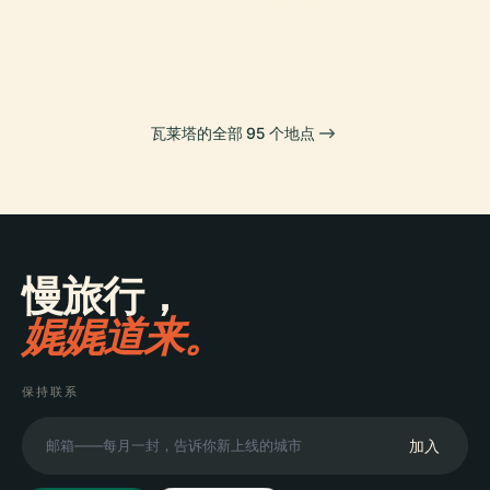
馬爾他國家圖書
堂
大教长宫
PLACE
館
蒙诺剧院
瓦莱塔的全部 95 个地点
慢旅行，
娓娓道来。
保持联系
加入